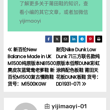
了解更多关于莆田鞋的知识，查
看小编的其它文章，或者加微信
yijimaoyi
新百伦New
耐克Nike Dunk Low
文
Balance Made in UK
Dunk 71三方联名款纯
章
M1500纯原版本NB1500
原版本低帮DUNK彩虹
麂皮灰蓝鸳鸯老爹鞋 新
涂鸦配色板鞋 莆田天
导
百伦M1500复古慢跑鞋
花板DUNK板鞋 货号：
航
货号：M1500KGW
DD1931-071
由
yijimaoyi-01