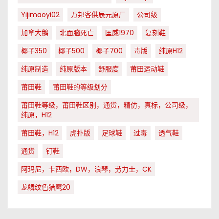
Yijimaoyi02
万邦客供辰元原厂
公司级
加拿大鹅
北面脑死亡
匡威1970
复刻鞋
椰子350
椰子500
椰子700
毒版
纯原H12
纯原制造
纯原版本
舒服度
莆田运动鞋
莆田鞋
莆田鞋的等级划分
莆田鞋等级，莆田鞋区别，通货，精仿，真标，公司级，
纯原，H12
莆田鞋，H12
虎扑版
足球鞋
过毒
透气鞋
通货
钉鞋
阿玛尼，卡西欧，DW，浪琴，劳力士，CK
龙鳞纹色猎鹰20