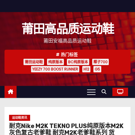
跳
至
内
莆田高品质运动鞋
容
莆田安福高品质运动鞋
热门标签
莆田运动鞋
纯原版本
BC纯原版本
椰子700
YEEZY 700 BOOST RUNNER
H12
G5
运动鞋资讯
耐克Nike M2K TEKNO PLUS纯原版本M2K
灰色复古老爹鞋 耐克M2K老爹鞋系列 货