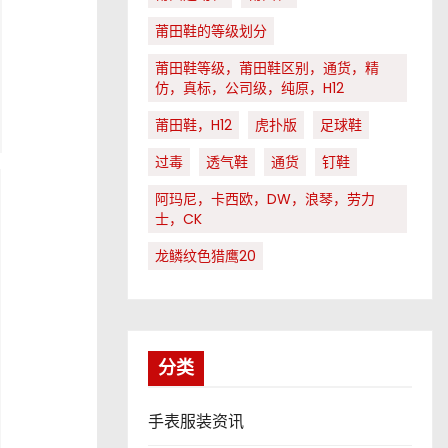
莆田鞋的等级划分
莆田鞋等级，莆田鞋区别，通货，精
仿，真标，公司级，纯原，H12
莆田鞋，H12
虎扑版
足球鞋
过毒
透气鞋
通货
钉鞋
阿玛尼，卡西欧，DW，浪琴，劳力
士，CK
龙鳞纹色猎鹰20
分类
手表服装资讯