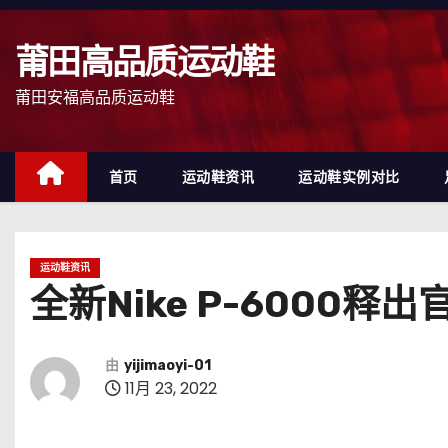
跳
至
莆田高品质运动鞋
内
容
莆田安福高品质运动鞋
首页
运动鞋资讯
运动鞋实例对比
运动鞋资讯
全新Nike P-6000释
由
yijimaoyi-01
11月 23, 2022