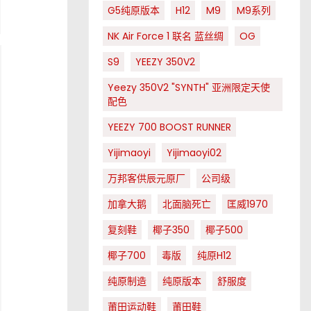
G5纯原版本
H12
M9
M9系列
NK Air Force 1 联名 蓝丝绸
OG
S9
YEEZY 350V2
Yeezy 350V2 "SYNTH" 亚洲限定天使
配色
YEEZY 700 BOOST RUNNER
Yijimaoyi
Yijimaoyi02
万邦客供辰元原厂
公司级
加拿大鹅
北面脑死亡
匡威1970
复刻鞋
椰子350
椰子500
椰子700
毒版
纯原H12
纯原制造
纯原版本
舒服度
莆田运动鞋
莆田鞋