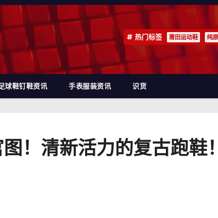
热门标签
莆田运动鞋
纯
足球鞋钉鞋资讯
手表服装资讯
识货
出官图！清新活力的复古跑鞋！ 