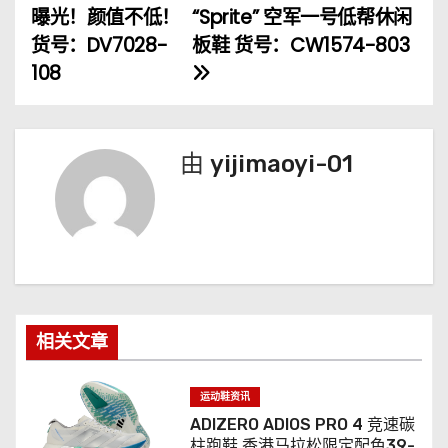
曝光！颜值不低！
“Sprite” 空军一号低帮休闲
章
货号：DV7028-
板鞋 货号：CW1574-803
108
导
航
由
yijimaoyi-01
相关文章
运动鞋资讯
ADIZERO ADIOS PRO 4 竞速碳
柱跑鞋 香港马拉松限定配色39-