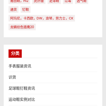
莆田鞋，H12
虎扑版
足球鞋
过毒
透气鞋
通货
钉鞋
阿玛尼，卡西欧，DW，浪琴，劳力士，CK
龙鳞纹色猎鹰20
分类
手表服装资讯
识货
足球鞋钉鞋资讯
运动鞋实例对比