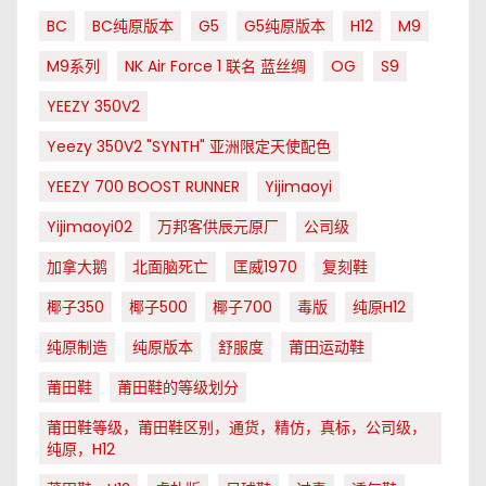
BC
BC纯原版本
G5
G5纯原版本
H12
M9
M9系列
NK Air Force 1 联名 蓝丝绸
OG
S9
YEEZY 350V2
Yeezy 350V2 "SYNTH" 亚洲限定天使配色
YEEZY 700 BOOST RUNNER
Yijimaoyi
Yijimaoyi02
万邦客供辰元原厂
公司级
加拿大鹅
北面脑死亡
匡威1970
复刻鞋
椰子350
椰子500
椰子700
毒版
纯原H12
纯原制造
纯原版本
舒服度
莆田运动鞋
莆田鞋
莆田鞋的等级划分
莆田鞋等级，莆田鞋区别，通货，精仿，真标，公司级，
纯原，H12