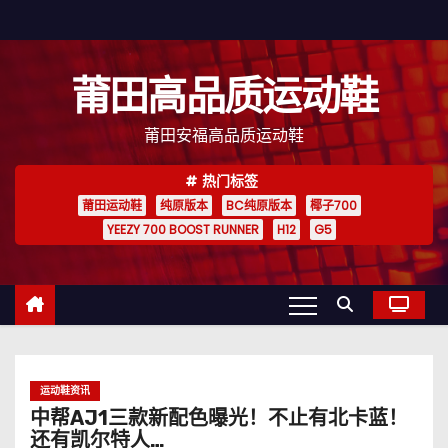
跳
至
内
莆田高品质运动鞋
容
莆田安福高品质运动鞋
热门标签
莆田运动鞋
纯原版本
BC纯原版本
椰子700
YEEZY 700 BOOST RUNNER
H12
G5
运动鞋资讯
中帮AJ1三款新配色曝光！不止有北卡蓝！
还有凯尔特人…