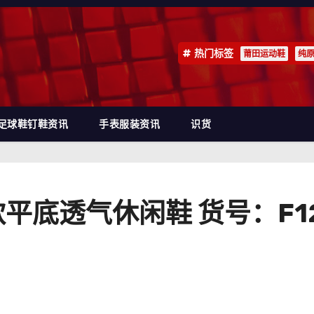
热门标签
莆田运动鞋
纯
足球鞋钉鞋资讯
手表服装资讯
识货
新款平底透气休闲鞋 货号：F12