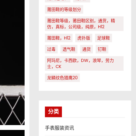
莆田鞋的等级划分
莆田鞋等级，莆田鞋区别，通货，精
仿，真标，公司级，纯原，H12
莆田鞋，H12
虎扑版
足球鞋
过毒
透气鞋
通货
钉鞋
阿玛尼，卡西欧，DW，浪琴，劳力
士，CK
龙鳞纹色猎鹰20
分类
手表服装资讯