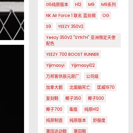
G5纯原版本
H12
M9
M9系列
NK Air Force 1 联名 蓝丝绸
OG
S9
YEEZY 350V2
Yeezy 350V2 "SYNTH" 亚洲限定天使
配色
YEEZY 700 BOOST RUNNER
Yijimaoyi
Yijimaoyi02
万邦客供辰元原厂
公司级
加拿大鹅
北面脑死亡
匡威1970
复刻鞋
椰子350
椰子500
椰子700
毒版
纯原H12
纯原制造
纯原版本
舒服度
莆田运动鞋
莆田鞋