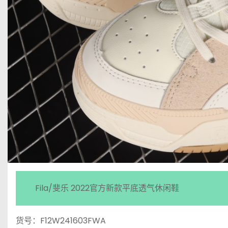
Fila/斐乐 2022官方新款平底透气休闲鞋
货号：F12W241603FWA