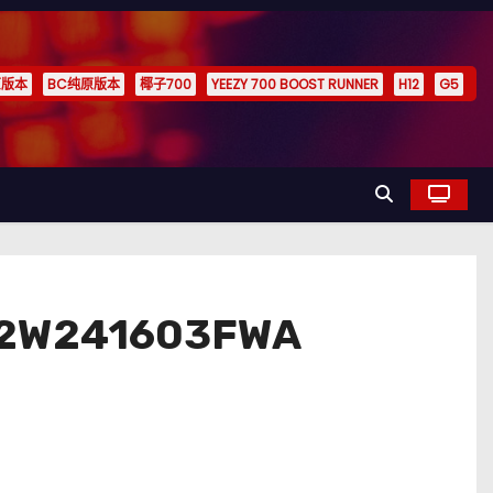
原版本
BC纯原版本
椰子700
YEEZY 700 BOOST RUNNER
H12
G5
W241603FWA