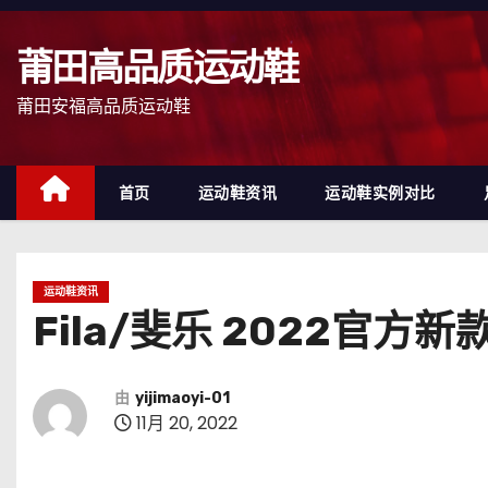
跳
至
莆田高品质运动鞋
内
容
莆田安福高品质运动鞋
首页
运动鞋资讯
运动鞋实例对比
运动鞋资讯
Fila/斐乐 2022官方
由
yijimaoyi-01
11月 20, 2022