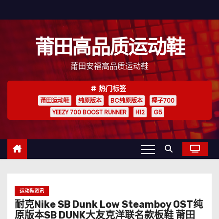
跳
至
内
莆田高品质运动鞋
容
莆田安福高品质运动鞋
热门标签
莆田运动鞋
纯原版本
BC纯原版本
椰子700
YEEZY 700 BOOST RUNNER
H12
G5
运动鞋资讯
耐克Nike SB Dunk Low Steamboy OST纯
原版本SB DUNK大友克洋联名款板鞋 莆田