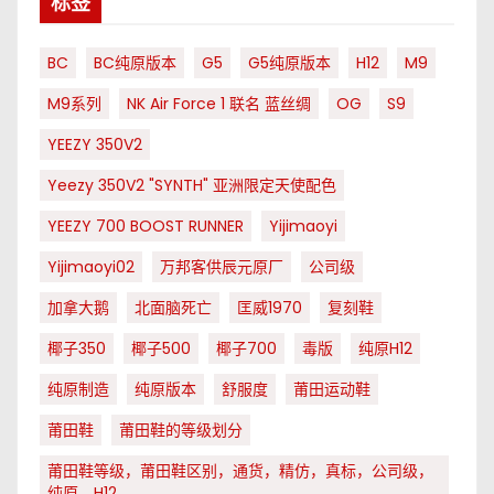
标签
BC
BC纯原版本
G5
G5纯原版本
H12
M9
M9系列
NK Air Force 1 联名 蓝丝绸
OG
S9
YEEZY 350V2
Yeezy 350V2 "SYNTH" 亚洲限定天使配色
YEEZY 700 BOOST RUNNER
Yijimaoyi
Yijimaoyi02
万邦客供辰元原厂
公司级
加拿大鹅
北面脑死亡
匡威1970
复刻鞋
椰子350
椰子500
椰子700
毒版
纯原H12
纯原制造
纯原版本
舒服度
莆田运动鞋
莆田鞋
莆田鞋的等级划分
莆田鞋等级，莆田鞋区别，通货，精仿，真标，公司级，
纯原，H12