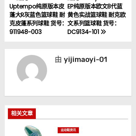
文
Uptempo纯原版本皮
EP纯原版本欧文8代蓝
章
蓬大R灰蓝色篮球鞋 耐
黄色实战篮球鞋 耐克欧
克皮蓬系列球鞋 货号：
文系列篮球鞋 货号：
导
911948-003
DC9134-101
航
由
yijimaoyi-01
相关文章
运动鞋资讯