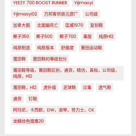
YEEZY 700 BOOST RUNNER
Yijimaoyi
Yijimaoyi02
万邦客供辰元原厂
公司级
加拿大鹅
北面脑死亡
匡威1970
复刻鞋
椰子350
椰子500
椰子700
毒版
纯原H12
纯原制造
纯原版本
舒服度
莆田运动鞋
莆田鞋
莆田鞋的等级划分
莆田鞋等级，莆田鞋区别，通货，精仿，真标，公司级，
纯原，H12
莆田鞋，H12
虎扑版
足球鞋
过毒
透气鞋
通货
钉鞋
阿玛尼，卡西欧，DW，浪琴，劳力士，CK
龙鳞纹色猎鹰20