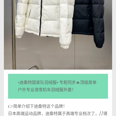
•迪桑特国家队羽绒服• 专柜同步🔥顶级原单
户外专业滑雪机车羽绒服外套！
👉简单介绍下迪桑特这个品牌！
日本高端运动品牌，迪桑特属于高端专业档次了，//堪