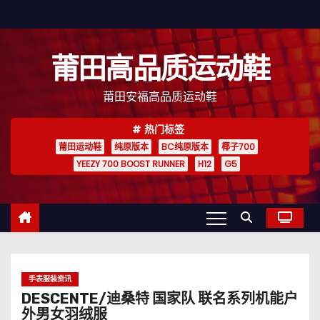
跳
至
内
莆田高品质运动鞋
容
莆田安福高品质运动鞋
热门标签
莆田运动鞋
纯原版本
BC纯原版本
椰子700
YEEZY 700 BOOST RUNNER
H12
G5
手表服装资讯
DESCENTE/迪桑特 国家队 联名系列机能户
外男女羽绒服