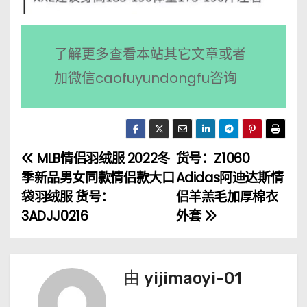
了解更多查看本站其它文章或者
加微信caofuyundongfu咨询
MLB情侣羽绒服 2022冬
货号：Z1060
文
季新品男女同款情侣款大口
Adidas阿迪达斯情
章
袋羽绒服 货号：
侣羊羔毛加厚棉衣
3ADJJ0216
外套
导
航
由
yijimaoyi-01