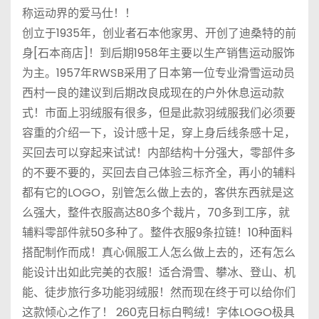
称运动界的爱马仕！！
创立于1935年，创业者石本他家男、开创了迪桑特的前
身[石本商店]！到后期1958年主要以生产销售运动服饰
为主。1957年RWSB采用了日本第一位专业滑雪运动员
西村一良的建议到后期改良成现在的户外休息运动款
式！市面上羽绒服有很多，但是此款羽绒服我们必须要
容重的介绍一下，设计感十足，穿上身后线条感十足，
买回去可以穿起来试试！内部结构十分强大，零部件多
的不要不要的，买回去自己体验三标齐全，再小的辅料
都有它的LOGO，别管怎么做上去的，客供东西就是这
么强大，整件衣服高达80多个裁片，70多到工序，就
辅料零部件就50多种了。整件衣服9条拉链！10种面料
搭配制作而成！真心佩服工人怎么做上去的，还有怎么
能设计出如此完美的衣服！适合滑雪、攀冰、登山、机
能、徒步旅行多功能羽绒服！然而现在终于可以给你们
这款倾心之作了！ 260克日标白鸭绒！字体LOGO极具