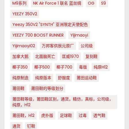
M9系列
NK Air Force 1 联名 蓝丝绸
OG
S9
YEEZY 350V2
Yeezy 350V2 "SYNTH" 亚洲限定天使配色
YEEZY 700 BOOST RUNNER
Yijimaoyi
Yijimaoyi02
万邦客供辰元原厂
公司级
加拿大鹅
北面脑死亡
匡威1970
复刻鞋
椰子350
椰子500
椰子700
毒版
纯原H12
纯原制造
纯原版本
舒服度
莆田运动鞋
莆田鞋
莆田鞋的等级划分
莆田鞋等级，莆田鞋区别，通货，精仿，真标，公司级，
纯原，H12
莆田鞋，H12
虎扑版
足球鞋
过毒
透气鞋
通货
钉鞋