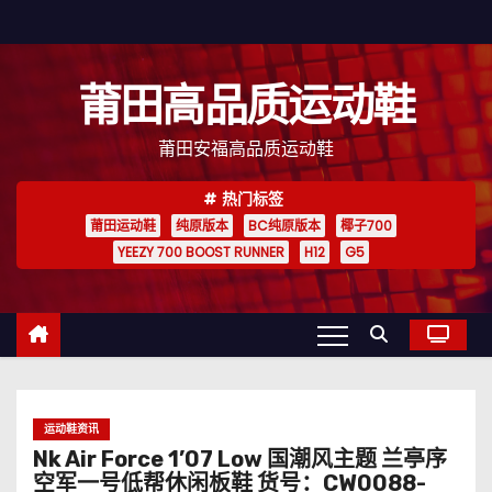
跳
至
内
莆田高品质运动鞋
容
莆田安福高品质运动鞋
热门标签
莆田运动鞋
纯原版本
BC纯原版本
椰子700
YEEZY 700 BOOST RUNNER
H12
G5
运动鞋资讯
Nk Air Force 1’07 Low 国潮风主题 兰亭序
空军一号低帮休闲板鞋 货号：CW0088-