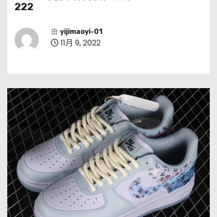
222
由
yijimaoyi-01
11月 9, 2022