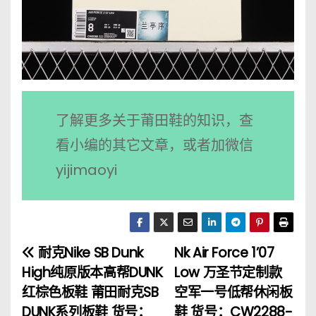
了解更多关于莆田鞋的知识，查
看小编的其它文章，或者加微信
yijimaoyi
耐克Nike SB Dunk
Nk Air Force 1’07
文
High纯原版本高帮DUNK
Low 万圣节定制款
章
红棕色板鞋 莆田耐克SB
空军一号低帮休闲板
DUNK系列板鞋 货号：
鞋 货号：CW2288-