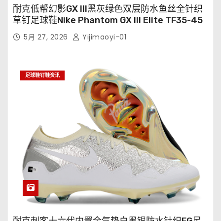
耐克低帮幻影GX III黑灰绿色双层防水鱼丝全针织
草钉足球鞋Nike Phantom GX III Elite TF35-45
5月 27, 2026
Yijimaoyi-01
足球鞋钉鞋资讯
耐克刺客十六代内置全气垫白黑银防水针织FG足