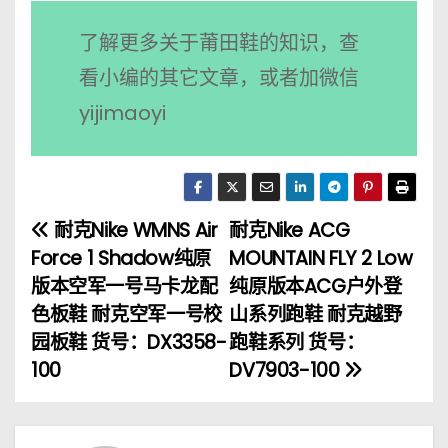
了解更多关于莆田鞋的知识，查
看小编的其它文章，或者加微信
yijimaoyi
耐克Nike WMNS Air
耐克Nike ACG
文
Force 1 Shadow纯原
MOUNTAIN FLY 2 Low
章
版本空军一号马卡龙配
纯原版本ACG户外登
色板鞋 耐克空军一号校
山系列跑鞋 耐克越野
导
园板鞋 货号：DX3358-
跑鞋系列 货号：
航
100
DV7903-100