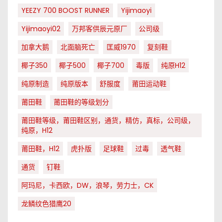
YEEZY 700 BOOST RUNNER
Yijimaoyi
Yijimaoyi02
万邦客供辰元原厂
公司级
加拿大鹅
北面脑死亡
匡威1970
复刻鞋
椰子350
椰子500
椰子700
毒版
纯原H12
纯原制造
纯原版本
舒服度
莆田运动鞋
莆田鞋
莆田鞋的等级划分
莆田鞋等级，莆田鞋区别，通货，精仿，真标，公司级，
纯原，H12
莆田鞋，H12
虎扑版
足球鞋
过毒
透气鞋
通货
钉鞋
阿玛尼，卡西欧，DW，浪琴，劳力士，CK
龙鳞纹色猎鹰20