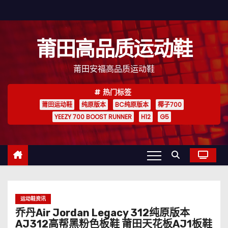
跳
至
内
莆田高品质运动鞋
容
莆田安福高品质运动鞋
热门标签
莆田运动鞋
纯原版本
BC纯原版本
椰子700
YEEZY 700 BOOST RUNNER
H12
G5
运动鞋资讯
乔丹Air Jordan Legacy 312纯原版本
AJ312高帮黑粉色板鞋 莆田天花板AJ1板鞋