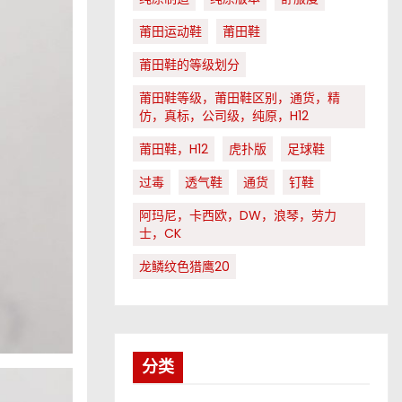
莆田运动鞋
莆田鞋
莆田鞋的等级划分
莆田鞋等级，莆田鞋区别，通货，精
仿，真标，公司级，纯原，H12
莆田鞋，H12
虎扑版
足球鞋
过毒
透气鞋
通货
钉鞋
阿玛尼，卡西欧，DW，浪琴，劳力
士，CK
龙鳞纹色猎鹰20
分类