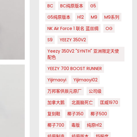
BC
BC纯原版本
G5
G5纯原版本
H12
M9
M9系列
NK Air Force 1 联名 蓝丝绸
OG
S9
YEEZY 350V2
Yeezy 350V2 "SYNTH" 亚洲限定天使
配色
YEEZY 700 BOOST RUNNER
Yijimaoyi
Yijimaoyi02
万邦客供辰元原厂
公司级
加拿大鹅
北面脑死亡
匡威1970
复刻鞋
椰子350
椰子500
椰子700
毒版
纯原H12
纯原制造
纯原版本
舒服度