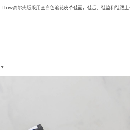
r Jordan 1 Low高尔夫版采用全白色滚花皮革鞋面，鞋舌、鞋垫和鞋跟
。
下▼