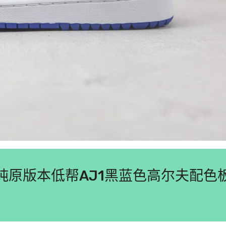
w Golf纯原版本低帮AJ1黑蓝色高尔夫配色