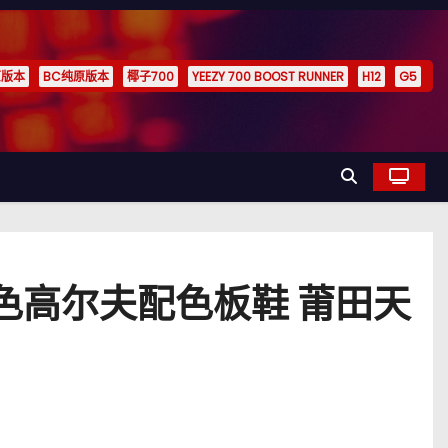
原版本
BC纯原版本
椰子700
YEEZY 700 BOOST RUNNER
H12
G5
1黑蓝色高尔夫配色板鞋 莆田天