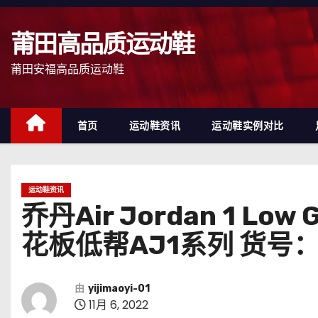
跳
至
莆田高品质运动鞋
内
容
莆田安福高品质运动鞋
首页
运动鞋资讯
运动鞋实例对比
运动鞋资讯
乔丹Air Jordan 1 
花板低帮AJ1系列 货号：D
由
yijimaoyi-01
11月 6, 2022