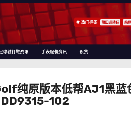
热门标签
莆田运动鞋
纯
足球鞋钉鞋资讯
手表服装资讯
识货
Low Golf纯原版本低帮AJ
D9315-102