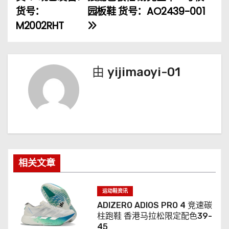
货号：
园板鞋 货号：AO2439-001
导
M2002RHT
航
由
yijimaoyi-01
相关文章
运动鞋资讯
ADIZERO ADIOS PRO 4 竞速碳
柱跑鞋 香港马拉松限定配色39-
45