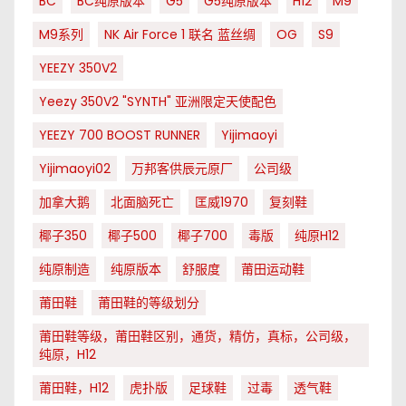
BC
BC纯原版本
G5
G5纯原版本
H12
M9
M9系列
NK Air Force 1 联名 蓝丝绸
OG
S9
YEEZY 350V2
Yeezy 350V2 "SYNTH" 亚洲限定天使配色
YEEZY 700 BOOST RUNNER
Yijimaoyi
Yijimaoyi02
万邦客供辰元原厂
公司级
加拿大鹅
北面脑死亡
匡威1970
复刻鞋
椰子350
椰子500
椰子700
毒版
纯原H12
纯原制造
纯原版本
舒服度
莆田运动鞋
莆田鞋
莆田鞋的等级划分
莆田鞋等级，莆田鞋区别，通货，精仿，真标，公司级，
纯原，H12
莆田鞋，H12
虎扑版
足球鞋
过毒
透气鞋