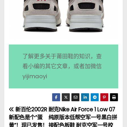
了解更多关于莆田鞋的知识，查
看小编的其它文章，或者加微信
yijimaoyi
新百伦2002R
耐克Nike Air Force 1 Low 07
文
新配色是个“蛋
纯原版本低帮空军一号黑白拼
章
黄”！现已发售！
接配色板鞋 耐克空军一号校