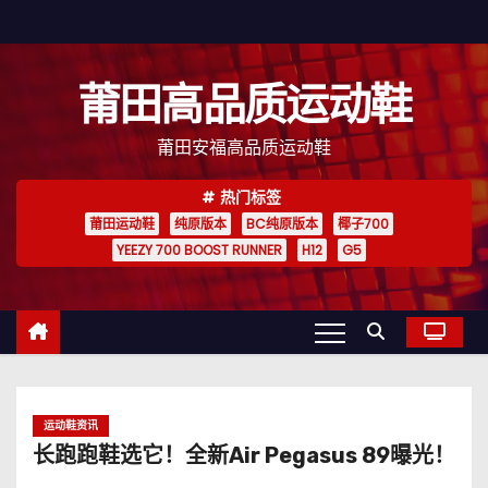
跳
至
内
莆田高品质运动鞋
容
莆田安福高品质运动鞋
热门标签
莆田运动鞋
纯原版本
BC纯原版本
椰子700
YEEZY 700 BOOST RUNNER
H12
G5
运动鞋资讯
长跑跑鞋选它！全新Air Pegasus 89曝光！