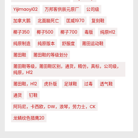
Yijimaoyi02
万邦客供辰元原厂
公司级
加拿大鹅
北面脑死亡
匡威1970
复刻鞋
椰子350
椰子500
椰子700
毒版
纯原H12
纯原制造
纯原版本
舒服度
莆田运动鞋
莆田鞋
莆田鞋的等级划分
莆田鞋等级，莆田鞋区别，通货，精仿，真标，公司级，
纯原，H12
莆田鞋，H12
虎扑版
足球鞋
过毒
透气鞋
通货
钉鞋
阿玛尼，卡西欧，DW，浪琴，劳力士，CK
龙鳞纹色猎鹰20