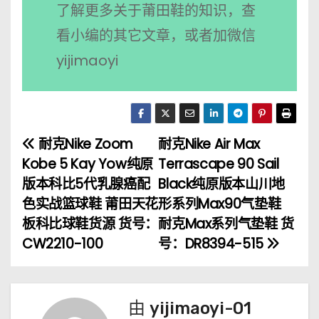
了解更多关于莆田鞋的知识，查
看小编的其它文章，或者加微信
yijimaoyi
耐克Nike Zoom
耐克Nike Air Max
文
Kobe 5 Kay Yow纯原
Terrascape 90 Sail
章
版本科比5代乳腺癌配
Black纯原版本山川地
色实战篮球鞋 莆田天花
形系列Max90气垫鞋
导
板科比球鞋货源 货号：
耐克Max系列气垫鞋 货
航
CW2210-100
号：DR8394-515
由
yijimaoyi-01