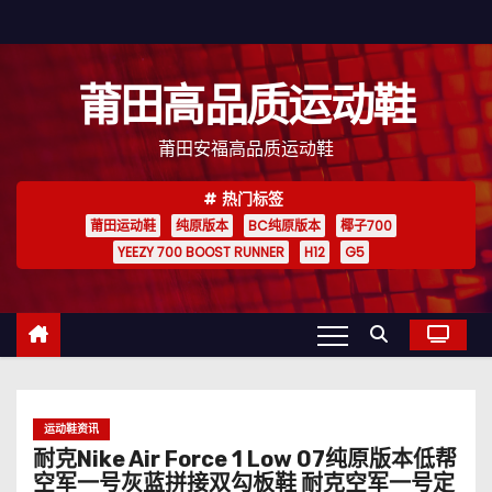
跳
至
内
莆田高品质运动鞋
容
莆田安福高品质运动鞋
热门标签
莆田运动鞋
纯原版本
BC纯原版本
椰子700
YEEZY 700 BOOST RUNNER
H12
G5
运动鞋资讯
耐克Nike Air Force 1 Low 07纯原版本低帮
空军一号灰蓝拼接双勾板鞋 耐克空军一号定