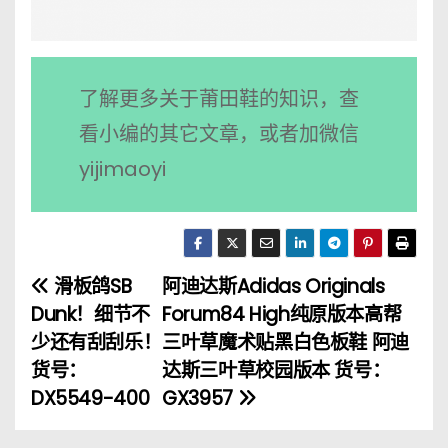
了解更多关于莆田鞋的知识，查
看小编的其它文章，或者加微信
yijimaoyi
滑板鸽SB
阿迪达斯Adidas Originals
文
Dunk！细节不
Forum84 High纯原版本高帮
章
少还有刮刮乐！
三叶草魔术贴黑白色板鞋 阿迪
货号：
达斯三叶草校园版本 货号：
导
DX5549-400
GX3957
航