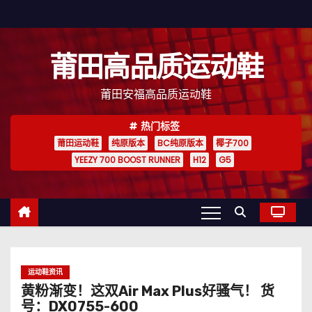
跳
至
内
莆田高品质运动鞋
容
莆田安福高品质运动鞋
热门标签
莆田运动鞋
纯原版本
BC纯原版本
椰子700
YEEZY 700 BOOST RUNNER
H12
G5
运动鞋资讯
黄粉渐变！这双Air Max Plus好骚气！ 货
号：DX0755-600