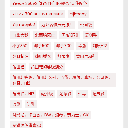
Yeezy 350V2 "SYNTH" 亚洲限定天使配色
YEEZY 700 BOOST RUNNER
Yijimaoyi
Yijimaoyi02
万邦客供辰元原厂
公司级
加拿大鹅
北面脑死亡
匡威1970
复刻鞋
椰子350
椰子500
椰子700
毒版
纯原H12
纯原制造
纯原版本
舒服度
莆田运动鞋
莆田鞋
莆田鞋的等级划分
莆田鞋等级，莆田鞋区别，通货，精仿，真标，公司级，
纯原，H12
莆田鞋，H12
虎扑版
足球鞋
过毒
透气鞋
通货
钉鞋
阿玛尼，卡西欧，DW，浪琴，劳力士，CK
龙鳞纹色猎鹰20