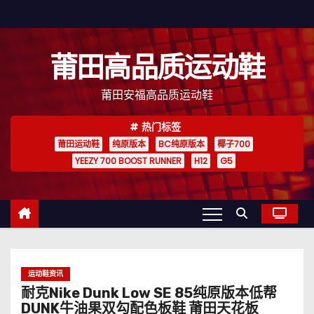
跳
至
内
莆田高品质运动鞋
容
莆田安福高品质运动鞋
热门标签
莆田运动鞋
纯原版本
BC纯原版本
椰子700
YEEZY 700 BOOST RUNNER
H12
G5
运动鞋资讯
耐克Nike Dunk Low SE 85纯原版本低帮
DUNK牛油果双勾配色板鞋 莆田天花板