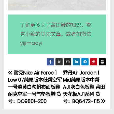
了解更多关于莆田鞋的知识，查
看小编的其它文章，或者加微信
yijimaoyi
耐克Nike Air Force 1
乔丹Air Jordan 1
文
Low 07纯原版本低帮空军
Mid纯原版本中帮
章
一号淡黄白勾帆布面板鞋
AJ1灰白色板鞋 莆田
耐克空军一号气垫板鞋 货
天花板AJ1系列 货
导
号：DO9801-200
号：BQ6472-115
航