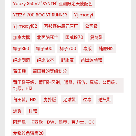
Yeezy 350V2 "SYNTH" 亚洲限定天使配色
YEEZY 700 BOOST RUNNER
Yijimaoyi
Yijimaoyi02
万邦客供辰元原厂
公司级
加拿大鹅
北面脑死亡
匡威1970
复刻鞋
椰子350
椰子500
椰子700
毒版
纯原H12
纯原制造
纯原版本
舒服度
莆田运动鞋
莆田鞋
莆田鞋的等级划分
莆田鞋等级，莆田鞋区别，通货，精仿，真标，公司级，
纯原，H12
莆田鞋，H12
虎扑版
足球鞋
过毒
透气鞋
通货
钉鞋
阿玛尼，卡西欧，DW，浪琴，劳力士，CK
龙鳞纹色猎鹰20