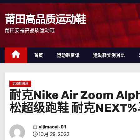
跳
至
莆田高品质运动鞋
内
容
莆田安福高品质运动鞋
首页
运动鞋资讯
运动鞋实例对比
运动鞋资讯
耐克Nike Air Zoom 
松超级跑鞋 耐克NEXT%
由
yijimaoyi-01
10月 29, 2022