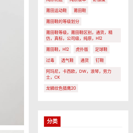
莆田运动鞋
莆田鞋
莆田鞋的等级划分
莆田鞋等级，莆田鞋区别，通货，精
仿，真标，公司级，纯原，H12
莆田鞋，H12
虎扑版
足球鞋
过毒
透气鞋
通货
钉鞋
阿玛尼，卡西欧，DW，浪琴，劳力
士，CK
龙鳞纹色猎鹰20
分类