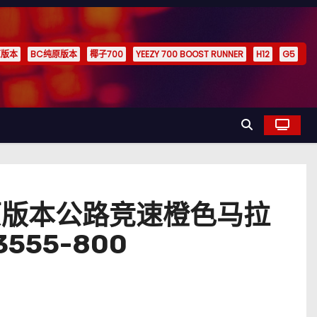
原版本
BC纯原版本
椰子700
YEEZY 700 BOOST RUNNER
H12
G5
roto纯原版本公路竞速橙色马拉
55-800