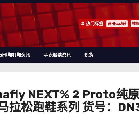
热门标签
莆田运动鞋
纯
足球鞋钉鞋资讯
手表服装资讯
识货
Alphafly NEXT% 2 P
马拉松跑鞋系列 货号：DN35