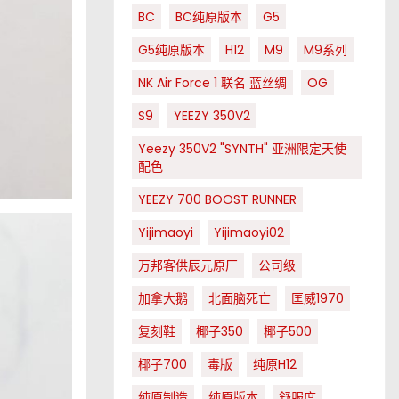
BC
BC纯原版本
G5
G5纯原版本
H12
M9
M9系列
NK Air Force 1 联名 蓝丝绸
OG
S9
YEEZY 350V2
Yeezy 350V2 "SYNTH" 亚洲限定天使
配色
YEEZY 700 BOOST RUNNER
Yijimaoyi
Yijimaoyi02
万邦客供辰元原厂
公司级
加拿大鹅
北面脑死亡
匡威1970
复刻鞋
椰子350
椰子500
椰子700
毒版
纯原H12
纯原制造
纯原版本
舒服度