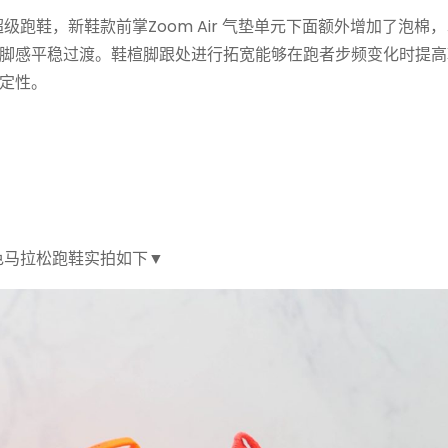
oto全新马拉松超级跑鞋，新鞋款前掌Zoom Air 气垫单元下面额外增加了泡
脚感平稳过渡。鞋楦脚跟处进行拓宽能够在跑者步频变化时提高
定性。
公路竞速橙色马拉松跑鞋实拍如下▼