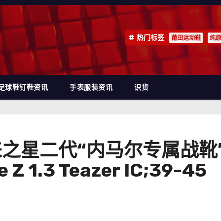
热门标签
莆田运动鞋
纯
足球鞋钉鞋资讯
手表服装资讯
识货
马未来之星二代“内马尔专属战
 1.3 Teazer IC;39-45