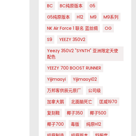
BC
BC纯原版本
G5
G5纯原版本
H12
M9
M9系列
NK Air Force 1 联名 蓝丝绸
OG
S9
YEEZY 350V2
Yeezy 350V2 "SYNTH" 亚洲限定天使
配色
YEEZY 700 BOOST RUNNER
Yijimaoyi
Yijimaoyi02
万邦客供辰元原厂
公司级
加拿大鹅
北面脑死亡
匡威1970
复刻鞋
椰子350
椰子500
椰子700
毒版
纯原H12
纯原制造
纯原版本
舒服度