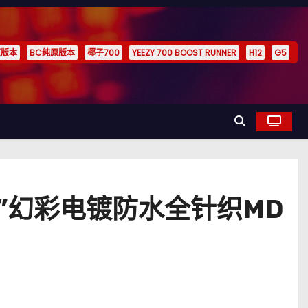
原版本
BC纯原版本
椰子700
YEEZY 700 BOOST RUNNER
H12
G5
靴”幻彩电镀防水全针织MD