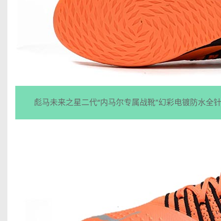
彪马未来之星二代“内马尔专属战靴”幻彩电镀防水全针织MD平底足球