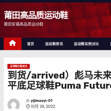
跳
至
莆田高品质运动鞋
内
容
莆田安福高品质运动鞋
首页
运动鞋资讯
运动鞋实例对比
足球鞋钉鞋资讯
到货/arrived）彪
平底足球鞋Puma Future Z
由
yijimaoyi-01
10月 29, 2022