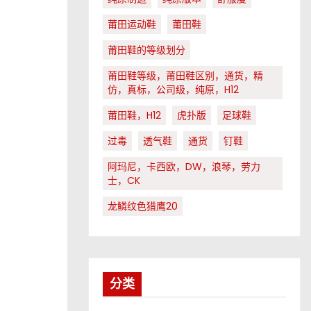
莆田运动鞋
莆田鞋
莆田鞋的等级划分
莆田鞋等级，莆田鞋区别，通货，精
仿，真标，公司级，纯原，H12
莆田鞋，H12
虎扑版
足球鞋
过毒
透气鞋
通货
钉鞋
阿玛尼，卡西欧，DW，浪琴，劳力
士，CK
龙鳞纹色猎鹰20
分类