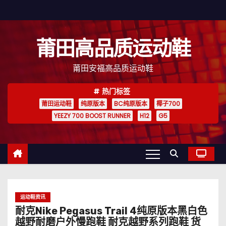
跳
至
内
莆田高品质运动鞋
容
莆田安福高品质运动鞋
热门标签
莆田运动鞋
纯原版本
BC纯原版本
椰子700
YEEZY 700 BOOST RUNNER
H12
G5
运动鞋资讯
耐克Nike Pegasus Trail 4纯原版本黑白色
越野耐磨户外慢跑鞋 耐克越野系列跑鞋 货