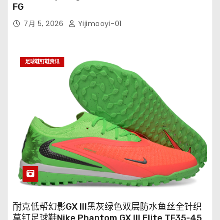
FG
7月 5, 2026
Yijimaoyi-01
足球鞋钉鞋资讯
耐克低帮幻影GX III黑灰绿色双层防水鱼丝全针织
草钉足球鞋Nike Phantom GX III Elite TF35-45