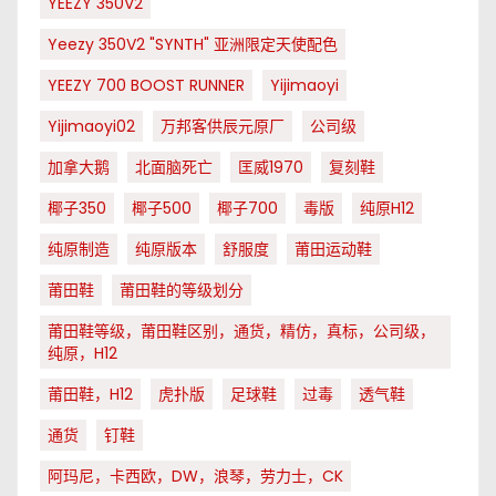
YEEZY 350V2
Yeezy 350V2 "SYNTH" 亚洲限定天使配色
YEEZY 700 BOOST RUNNER
Yijimaoyi
Yijimaoyi02
万邦客供辰元原厂
公司级
加拿大鹅
北面脑死亡
匡威1970
复刻鞋
椰子350
椰子500
椰子700
毒版
纯原H12
纯原制造
纯原版本
舒服度
莆田运动鞋
莆田鞋
莆田鞋的等级划分
莆田鞋等级，莆田鞋区别，通货，精仿，真标，公司级，
纯原，H12
莆田鞋，H12
虎扑版
足球鞋
过毒
透气鞋
通货
钉鞋
阿玛尼，卡西欧，DW，浪琴，劳力士，CK