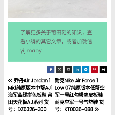
了解更多关于莆田鞋的知识，查
看小编的其它文章，或者加微信
yijimaoyi
乔丹Air Jordan 1
耐克Nike Air Force 1
文
Mid纯原版本中帮AJ1
Low 07纯原版本低帮空
章
海军蓝绿拼色板鞋 莆
军一号红勾粉麂皮板鞋
田天花板AJ系列 货
耐克空军一号气垫鞋 货
导
号：DZ5326-300
号：KT0036-088
航