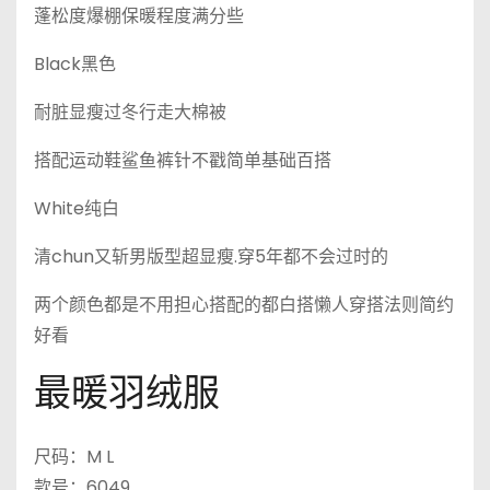
蓬松度爆棚保暖程度满分些
Black黑色
耐脏显瘦过冬行走大棉被
搭配运动鞋鲨鱼裤针不戳简单基础百搭
White纯白
清chun又斩男版型超显瘦.穿5年都不会过时的
两个颜色都是不用担心搭配的都白搭懒人穿搭法则简约
好看
最暖羽绒服
尺码：M L
款号：6049