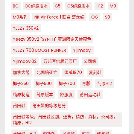
BC
BC纯原版本
G5
G5纯原版本
H12
M9
M9系列
NK Air Force 1 联名 蓝丝绸
OG
S9
YEEZY 350V2
Yeezy 350V2 "SYNTH" 亚洲限定天使配色
YEEZY 700 BOOST RUNNER
Yijimaoyi
Yijimaoyi02
万邦客供辰元原厂
公司级
加拿大鹅
北面脑死亡
匡威1970
复刻鞋
椰子350
椰子500
椰子700
毒版
纯原H12
纯原制造
纯原版本
舒服度
莆田运动鞋
莆田鞋
莆田鞋的等级划分
莆田鞋等级，莆田鞋区别，通货，精仿，真标，公司级，
纯原，H12
莆田鞋，H12
虎扑版
足球鞋
过毒
透气鞋