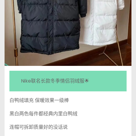
Nike联名长款冬季情侣羽绒服🌟
白鸭绒填充 保暖效果一级棒
黑白两色每件都经典内里白鸭绒
连帽可拆卸质量好的没话说