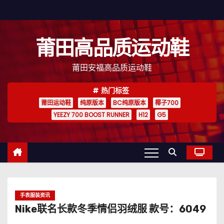
跳
至
内
莆田高品质运动鞋
容
莆田安福高品质运动鞋
热门标签
莆田运动鞋
纯原版本
BC纯原版本
椰子700
YEEZY 700 BOOST RUNNER
H12
G5
手表服装资讯
Nike联名长款冬季情侣羽绒服 款号：6049