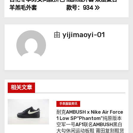
章
羊羔毛外套
款号：934
导
航
由
yijimaoyi-01
相关文章
手表服装资讯
耐克AMBUSH x Nike Air Force
1 Low SP“Phantom”纯原版本
空军一号AF1联名AMBUSH黑白
大勾休闲运动板鞋 莆田复刻鞋货