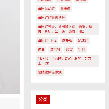
莆田运动鞋
莆田鞋
莆田鞋的等级划分
莆田鞋等级，莆田鞋区别，通货，精
仿，真标，公司级，纯原，H12
莆田鞋，H12
虎扑版
足球鞋
过毒
透气鞋
通货
钉鞋
阿玛尼，卡西欧，DW，浪琴，劳力
士，CK
龙鳞纹色猎鹰20
分类