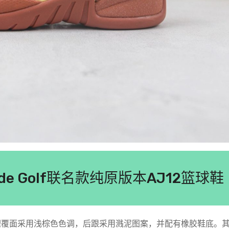
stside Golf联名款纯原版本AJ12篮球鞋
面，纹理覆面采用浅棕色色调，后跟采用溅泥图案，并配有橡胶鞋底。