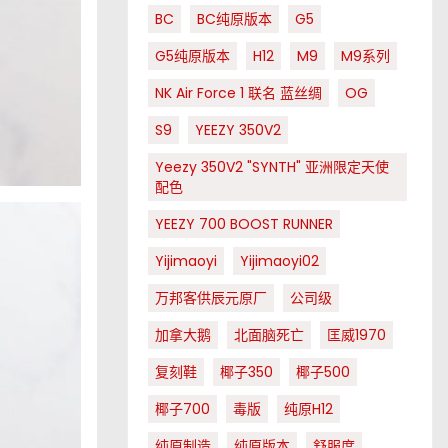
BC
BC纯原版本
G5
G5纯原版本
H12
M9
M9系列
NK Air Force 1 联名 蓝丝绸
OG
S9
YEEZY 350V2
Yeezy 350V2 "SYNTH" 亚洲限定天使
配色
YEEZY 700 BOOST RUNNER
Yijimaoyi
Yijimaoyi02
万邦客供辰元原厂
公司级
加拿大鹅
北面脑死亡
匡威1970
复刻鞋
椰子350
椰子500
椰子700
毒版
纯原H12
纯原制造
纯原版本
舒服度