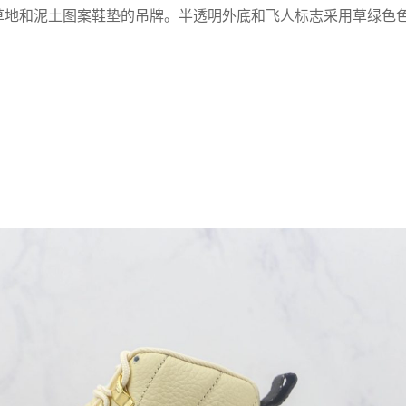
及带有草地和泥土图案鞋垫的吊牌。半透明外底和飞人标志采用草绿色