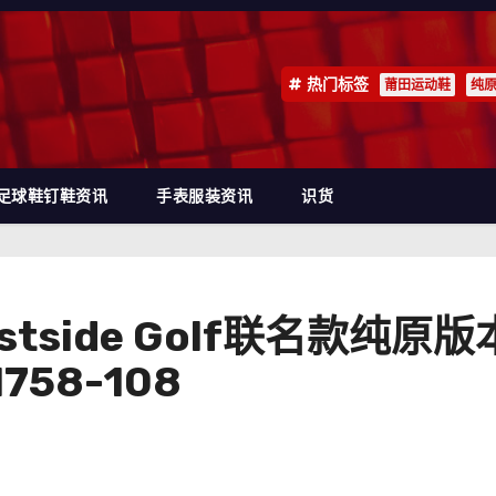
热门标签
莆田运动鞋
纯
足球鞋钉鞋资讯
手表服装资讯
识货
 Eastside Golf联名款纯
58-108