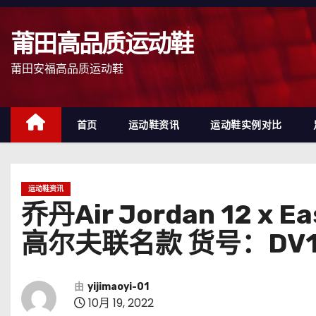
跳
至
莆田高品质运动鞋
内
容
莆田安福高品质运动鞋
首页
运动鞋资讯
运动鞋实例对比
运动鞋资讯
乔丹Air Jordan 12 x
高尔夫联名款 货号：DV17
由
yijimaoyi-01
10月 19, 2022