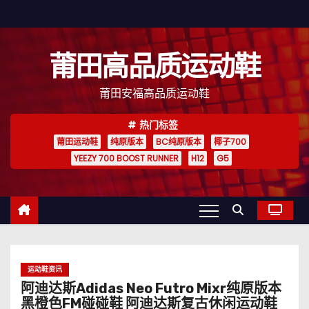
跳
至
内
莆田高品质运动鞋
容
莆田安福高品质运动鞋
热门标签
莆田运动鞋
纯原版本
BC纯原版本
椰子700
YEEZY 700 BOOST RUNNER
H12
G5
运动鞋资讯
阿迪达斯Adidas Neo Futro Mixr纯原版本
黑橙色FM碰碰鞋 阿迪达斯复古休闲运动鞋