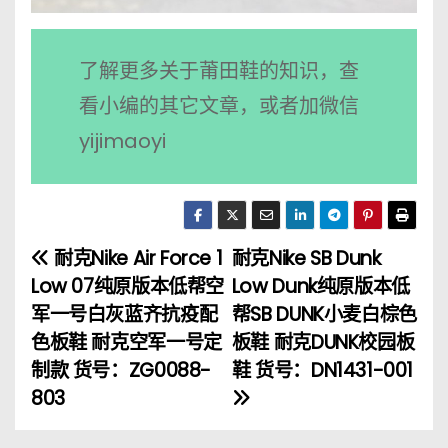
了解更多关于莆田鞋的知识，查
看小编的其它文章，或者加微信
yijimaoyi
耐克Nike Air Force 1
耐克Nike SB Dunk
文
Low 07纯原版本低帮空
Low Dunk纯原版本低
章
军一号白灰蓝齐抗疫配
帮SB DUNK小麦白棕色
色板鞋 耐克空军一号定
板鞋 耐克DUNK校园板
导
制款 货号：ZG0088-
鞋 货号：DN1431-001
航
803