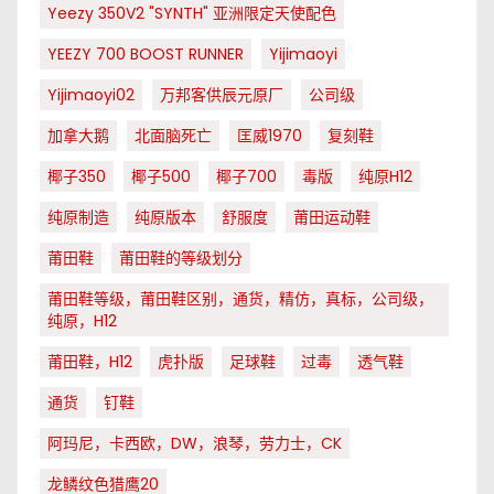
Yeezy 350V2 "SYNTH" 亚洲限定天使配色
YEEZY 700 BOOST RUNNER
Yijimaoyi
Yijimaoyi02
万邦客供辰元原厂
公司级
加拿大鹅
北面脑死亡
匡威1970
复刻鞋
椰子350
椰子500
椰子700
毒版
纯原H12
纯原制造
纯原版本
舒服度
莆田运动鞋
莆田鞋
莆田鞋的等级划分
莆田鞋等级，莆田鞋区别，通货，精仿，真标，公司级，
纯原，H12
莆田鞋，H12
虎扑版
足球鞋
过毒
透气鞋
通货
钉鞋
阿玛尼，卡西欧，DW，浪琴，劳力士，CK
龙鳞纹色猎鹰20