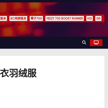
原版本
BC纯原版本
椰子700
YEEZY 700 BOOST RUNNER
H12
G5
克大衣羽绒服