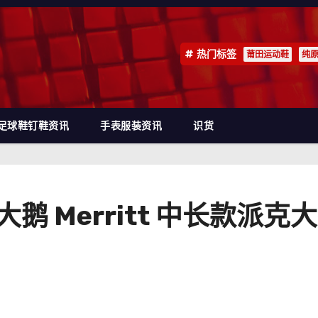
热门标签
莆田运动鞋
纯
足球鞋钉鞋资讯
手表服装资讯
识货
拿大鹅 Merritt 中长款派