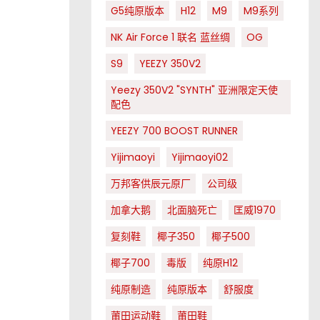
G5纯原版本
H12
M9
M9系列
NK Air Force 1 联名 蓝丝绸
OG
S9
YEEZY 350V2
Yeezy 350V2 "SYNTH" 亚洲限定天使
配色
YEEZY 700 BOOST RUNNER
Yijimaoyi
Yijimaoyi02
万邦客供辰元原厂
公司级
加拿大鹅
北面脑死亡
匡威1970
复刻鞋
椰子350
椰子500
椰子700
毒版
纯原H12
纯原制造
纯原版本
舒服度
莆田运动鞋
莆田鞋