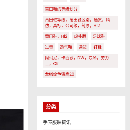
莆田鞋的等级划分
莆田鞋等级，莆田鞋区别，通货，精
仿，真标，公司级，纯原，H12
莆田鞋，H12
虎扑版
足球鞋
过毒
透气鞋
通货
钉鞋
阿玛尼，卡西欧，DW，浪琴，劳力
士，CK
龙鳞纹色猎鹰20
分类
手表服装资讯