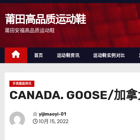
跳
至
莆田高品质运动鞋
内
容
莆田安福高品质运动鞋
首页
运动鞋资讯
运动鞋实例对比
手表服装资讯
CANADA. GOOSE/加
由
yijimaoyi-01
10月 15, 2022