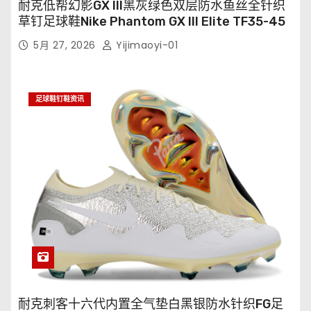
耐克低帮幻影GX III黑灰绿色双层防水鱼丝全针织
草钉足球鞋Nike Phantom GX III Elite TF35-45
5月 27, 2026
Yijimaoyi-01
足球鞋钉鞋资讯
耐克刺客十六代内置全气垫白黑银防水针织FG足