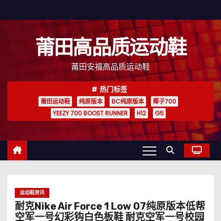
跳
至
内
莆田高品质运动鞋
容
莆田安福高品质运动鞋
热门标签
莆田运动鞋
纯原版本
BC纯原版本
椰子700
YEEZY 700 BOOST RUNNER
H12
G5
运动鞋资讯
耐克Nike Air Force 1 Low 07纯原版本低帮
空军一号幻彩钩白色板鞋 耐克空军一号校园