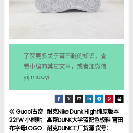
了解更多关于莆田鞋的知识，查
看小编的其它文章，或者加微信
yijimaoyi
Gucci古奇
耐克Nike Dunk High纯原版本
文
22FW 小熊贴
高帮DUNK大学蓝配色板鞋 莆田
章
布字母LOGO
耐克DUNK工厂货源 货号：