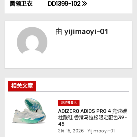
圆领卫衣
DD1399-102
导
航
由
yijimaoyi-01
相关文章
运动鞋资讯
ADIZERO ADIOS PRO 4 竞速碳
柱跑鞋 香港马拉松限定配色39-
45
3月 15, 2026
Yijimaoyi-01