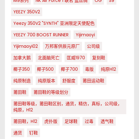
M9系列
NK Air Force 1 联名 蓝丝绸
OG
S9
YEEZY 350V2
Yeezy 350V2 "SYNTH" 亚洲限定天使配色
YEEZY 700 BOOST RUNNER
Yijimaoyi
Yijimaoyi02
万邦客供辰元原厂
公司级
加拿大鹅
北面脑死亡
匡威1970
复刻鞋
椰子350
椰子500
椰子700
毒版
纯原H12
纯原制造
纯原版本
舒服度
莆田运动鞋
莆田鞋
莆田鞋的等级划分
莆田鞋等级，莆田鞋区别，通货，精仿，真标，公司级，
纯原，H12
莆田鞋，H12
虎扑版
足球鞋
过毒
透气鞋
通货
钉鞋