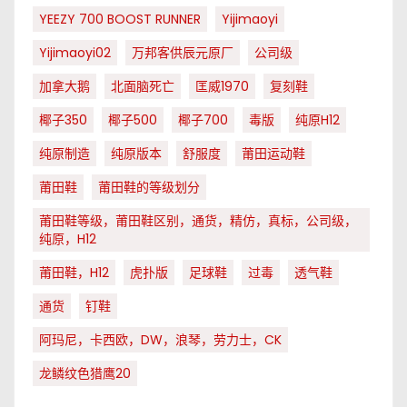
YEEZY 700 BOOST RUNNER
Yijimaoyi
Yijimaoyi02
万邦客供辰元原厂
公司级
加拿大鹅
北面脑死亡
匡威1970
复刻鞋
椰子350
椰子500
椰子700
毒版
纯原H12
纯原制造
纯原版本
舒服度
莆田运动鞋
莆田鞋
莆田鞋的等级划分
莆田鞋等级，莆田鞋区别，通货，精仿，真标，公司级，
纯原，H12
莆田鞋，H12
虎扑版
足球鞋
过毒
透气鞋
通货
钉鞋
阿玛尼，卡西欧，DW，浪琴，劳力士，CK
龙鳞纹色猎鹰20