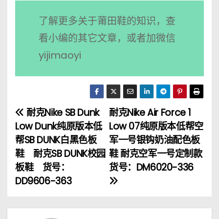
了解更多关于莆田鞋的知识，查
看小编的其它文章，或者加微信
yijimaoyi
耐克Nike SB Dunk
耐克Nike Air Force 1
文
Low Dunk纯原版本低
Low 07纯原版本低帮空
章
帮SB DUNK白黑色板
军一号银钩奶油配色板
鞋 耐克SB DUNK校园
鞋 耐克空军一号定制款
导
板鞋 货号：
货号：DM6020-336
航
DD9606-363