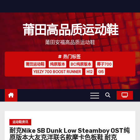
跳
至
内
莆田高品质运动鞋
容
莆田安福高品质运动鞋
热门标签
莆田运动鞋
纯原版本
BC纯原版本
椰子700
YEEZY 700 BOOST RUNNER
H12
G5
运动鞋资讯
耐克Nike SB Dunk Low Steamboy OST纯
原版本大友克洋联名款摩卡色板鞋 耐克