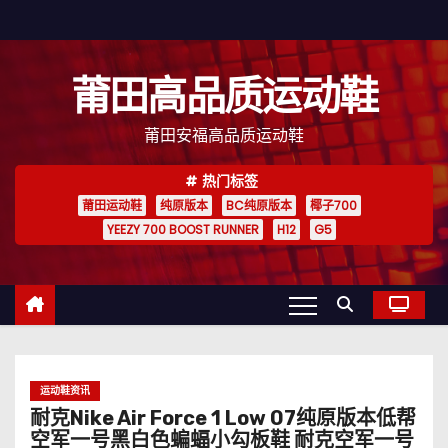
跳
至
内
莆田高品质运动鞋
容
莆田安福高品质运动鞋
热门标签
莆田运动鞋
纯原版本
BC纯原版本
椰子700
YEEZY 700 BOOST RUNNER
H12
G5
运动鞋资讯
耐克Nike Air Force 1 Low 07纯原版本低帮
空军一号黑白色蝙蝠小勾板鞋 耐克空军一号