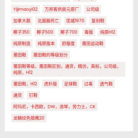
Yijimaoyi02
万邦客供辰元原厂
公司级
加拿大鹅
北面脑死亡
匡威1970
复刻鞋
椰子350
椰子500
椰子700
毒版
纯原H12
纯原制造
纯原版本
舒服度
莆田运动鞋
莆田鞋
莆田鞋的等级划分
莆田鞋等级，莆田鞋区别，通货，精仿，真标，公司级，
纯原，H12
莆田鞋，H12
虎扑版
足球鞋
过毒
透气鞋
通货
钉鞋
阿玛尼，卡西欧，DW，浪琴，劳力士，CK
龙鳞纹色猎鹰20