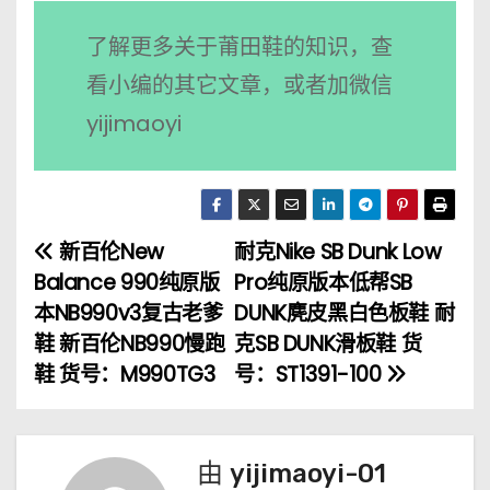
了解更多关于莆田鞋的知识，查
看小编的其它文章，或者加微信
yijimaoyi
新百伦New
耐克Nike SB Dunk Low
文
Balance 990纯原版
Pro纯原版本低帮SB
章
本NB990v3复古老爹
DUNK麂皮黑白色板鞋 耐
鞋 新百伦NB990慢跑
克SB DUNK滑板鞋 货
导
鞋 货号：M990TG3
号：ST1391-100
航
由
yijimaoyi-01