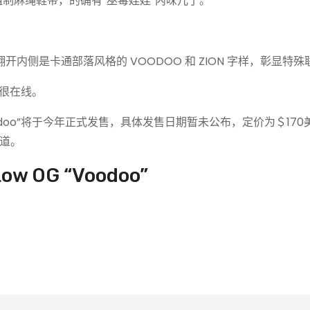
和粗制麻绳鞋带，的确有“巫毒娃娃”内味儿了。
开内侧是卡通部落风格的 VOODOO 和 ZION 字样，彰显特
都很在线。
Low OG “Voodoo”将于今年正式发售，具体发售日期暂未公布，定价为＄1
道。
 Low OG “Voodoo”