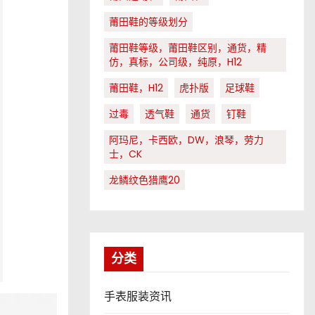
莆田鞋的等级划分
莆田鞋等级，莆田鞋区别，通货，精
仿，真标，公司级，纯原，H12
莆田鞋，H12
虎扑版
足球鞋
过毒
透气鞋
通货
钉鞋
阿玛尼，卡西欧，DW，浪琴，劳力
士，CK
龙鳞纹色猎鹰20
分类
手表服装资讯