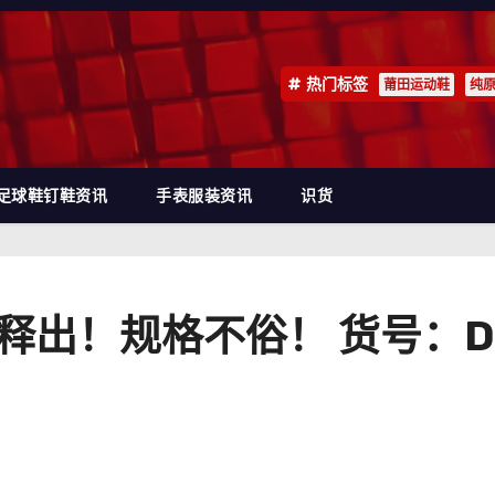
热门标签
莆田运动鞋
纯
足球鞋钉鞋资讯
手表服装资讯
识货
释出！规格不俗！ 货号：DZ7