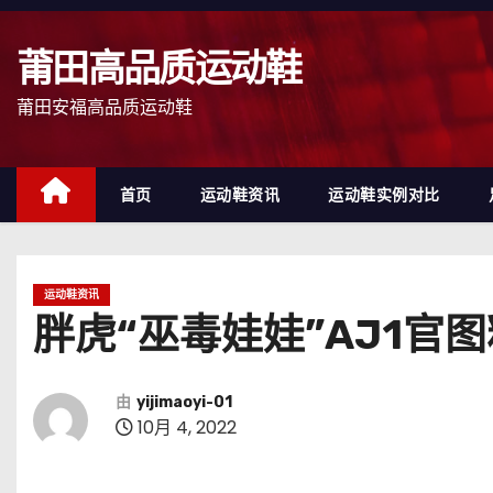
跳
至
莆田高品质运动鞋
内
容
莆田安福高品质运动鞋
首页
运动鞋资讯
运动鞋实例对比
运动鞋资讯
胖虎“巫毒娃娃”AJ1官图
由
yijimaoyi-01
10月 4, 2022