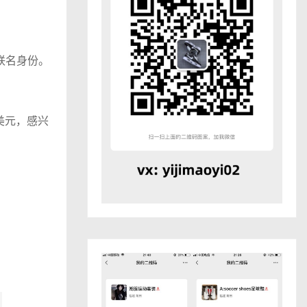
殊联名身份。
70美元，感兴