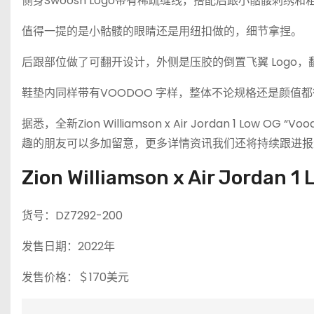
侧身Swoosh Logo带有稀疏缝线，搭配后跟小骷髅刺绣
值得一提的是小骷髅的眼睛还是用纽扣做的，细节拿捏。
后跟部位做了可翻开设计，外侧是压胶的倒置飞翼 Logo，翻
鞋垫内同样带有VOODOO 字样，整体不论规格还是颜值
据悉，全新Zion Williamson x Air Jordan 1 
趣的朋友可以多加留意，更多详情资讯我们还将持续跟进报
Zion Williamson x Air Jordan 1
货号：DZ7292-200
发售日期：2022年
发售价格：＄170美元