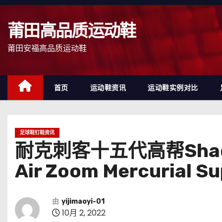
跳
至
莆田高品质运动鞋
内
容
莆田安福高品质运动鞋
首页
运动鞋资讯
运动鞋实例对比
足球鞋钉鞋资讯
耐克刺客十五代高帮Shad
Air Zoom Mercurial Su
由
yijimaoyi-01
10月 2, 2022