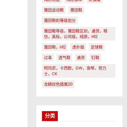
莆田运动鞋
莆田鞋
莆田鞋的等级划分
莆田鞋等级，莆田鞋区别，通货，精
仿，真标，公司级，纯原，H12
莆田鞋，H12
虎扑版
足球鞋
过毒
透气鞋
通货
钉鞋
阿玛尼，卡西欧，DW，浪琴，劳力
士，CK
龙鳞纹色猎鹰20
分类