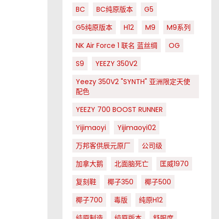
BC
BC纯原版本
G5
G5纯原版本
H12
M9
M9系列
NK Air Force 1 联名 蓝丝绸
OG
S9
YEEZY 350V2
Yeezy 350V2 "SYNTH" 亚洲限定天使
配色
YEEZY 700 BOOST RUNNER
Yijimaoyi
Yijimaoyi02
万邦客供辰元原厂
公司级
加拿大鹅
北面脑死亡
匡威1970
复刻鞋
椰子350
椰子500
椰子700
毒版
纯原H12
纯原制造
纯原版本
舒服度