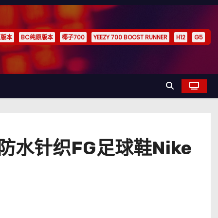
原版本
BC纯原版本
椰子700
YEEZY 700 BOOST RUNNER
H12
G5
防水针织FG足球鞋Nike