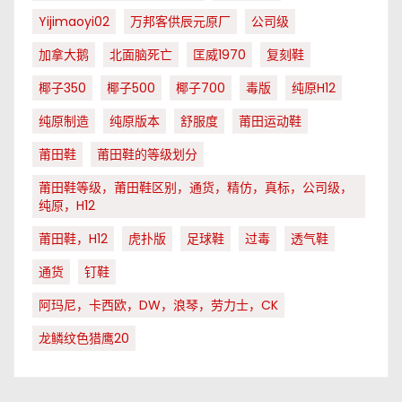
Yijimaoyi02
万邦客供辰元原厂
公司级
加拿大鹅
北面脑死亡
匡威1970
复刻鞋
椰子350
椰子500
椰子700
毒版
纯原H12
纯原制造
纯原版本
舒服度
莆田运动鞋
莆田鞋
莆田鞋的等级划分
莆田鞋等级，莆田鞋区别，通货，精仿，真标，公司级，
纯原，H12
莆田鞋，H12
虎扑版
足球鞋
过毒
透气鞋
通货
钉鞋
阿玛尼，卡西欧，DW，浪琴，劳力士，CK
龙鳞纹色猎鹰20