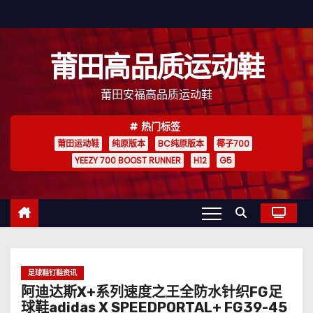
跳
至
内
莆田高品质运动鞋
容
莆田安福高品质运动鞋
热门标签
莆田运动鞋
纯原版本
BC纯原版本
椰子700
YEEZY 700 BOOST RUNNER
H12
G5
足球鞋钉鞋资讯
阿迪达斯X+系列速度之王全防水针织FG足
球鞋adidas X SPEEDPORTAL+ FG39-45