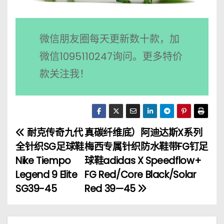
微信朋友圈每天更新数十款，加
微信1095110247询问。更多特价
款关注我！
耐克传奇九代
真碳纤维底）阿迪达斯X系列
文
全针织SG足球鞋
梅西专属针织防水鞋带FG钉足
章
Nike Tiempo
球鞋adidas X Speedflow+
Legend 9 Elite
FG Red/Core Black/Solar
导
SG39-45
Red 39—45
航