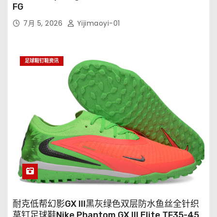
FG
7月 5, 2026
Yijimaoyi-01
足球鞋钉鞋资讯
耐克低帮幻影GX III黑灰绿色双层防水鱼丝全针织
草钉足球鞋Nike Phantom GX III Elite TF35-45