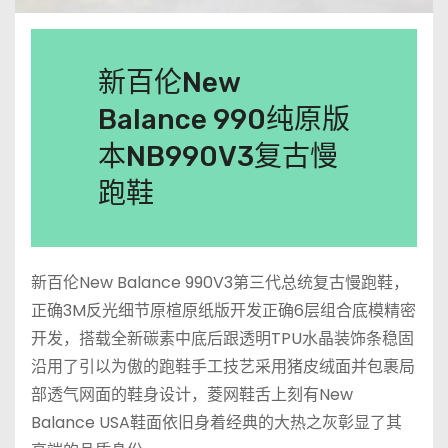
新百伦New
Balance 990纯原版
本NB990V3复古慢
跑鞋
新百伦New Balance 990V3第三代总统复古慢跑鞋，
正确3M反光细节原楦原纸版开发正确6层组合底模精密
开发，搭载全新碳素中底后跟透明TPU水晶装饰条稳固
沿用了引以为傲的跑鞋手工技艺采用猪皮绒面并包裹局
部透气网面的鞋身设计，菱网鞋舌上刻有New
Balance USA鞋面依旧身着经典的大热之灰彰显了其