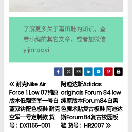
了解更多关于莆田鞋的知识，查
看小编的其它文章，或者加微信
yijimaoyi
耐克Nike Air
阿迪达斯Adidas
文
Force 1 Low 07纯原
originals Forum 84 low
章
版本低帮空军一号白
纯原版本Forum84白黑
蓝双钩配色板鞋 耐克
色魔术贴复古板鞋 阿迪达
导
空军一号定制款 货
斯Forum84复古校园板
航
号：DX1156-001
鞋 货号：HR2007