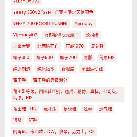
YEEZY 350V2
Yeezy 350V2 "SYNTH" 亚洲限定天使配色
YEEZY 700 BOOST RUNNER
Yijimaoyi
Yijimaoyi02
万邦客供辰元原厂
公司级
加拿大鹅
北面脑死亡
匡威1970
复刻鞋
椰子350
椰子500
椰子700
毒版
纯原H12
纯原制造
纯原版本
舒服度
莆田运动鞋
莆田鞋
莆田鞋的等级划分
莆田鞋等级，莆田鞋区别，通货，精仿，真标，公司级，
纯原，H12
莆田鞋，H12
虎扑版
足球鞋
过毒
透气鞋
通货
钉鞋
阿玛尼，卡西欧，DW，浪琴，劳力士，CK