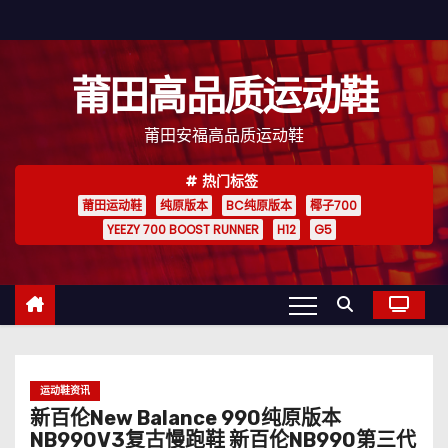
跳
至
内
莆田高品质运动鞋
容
莆田安福高品质运动鞋
热门标签
莆田运动鞋
纯原版本
BC纯原版本
椰子700
YEEZY 700 BOOST RUNNER
H12
G5
运动鞋资讯
新百伦New Balance 990纯原版本
NB990V3复古慢跑鞋 新百伦NB990第三代