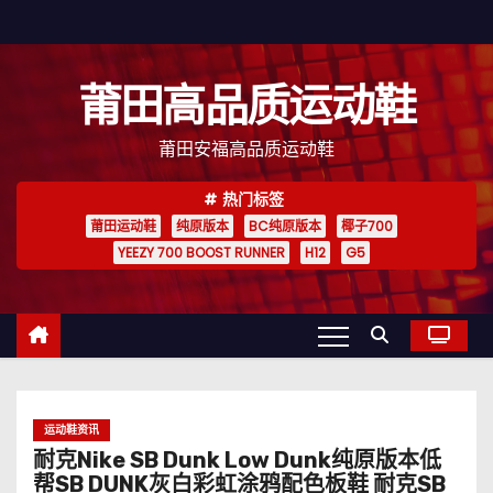
跳
至
内
莆田高品质运动鞋
容
莆田安福高品质运动鞋
热门标签
莆田运动鞋
纯原版本
BC纯原版本
椰子700
YEEZY 700 BOOST RUNNER
H12
G5
运动鞋资讯
耐克Nike SB Dunk Low Dunk纯原版本低
帮SB DUNK灰白彩虹涂鸦配色板鞋 耐克SB