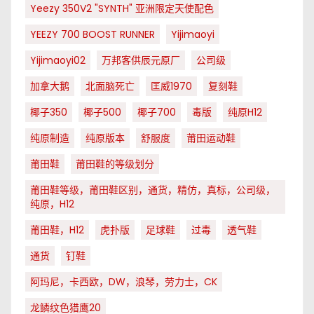
Yeezy 350V2 "SYNTH" 亚洲限定天使配色
YEEZY 700 BOOST RUNNER
Yijimaoyi
Yijimaoyi02
万邦客供辰元原厂
公司级
加拿大鹅
北面脑死亡
匡威1970
复刻鞋
椰子350
椰子500
椰子700
毒版
纯原H12
纯原制造
纯原版本
舒服度
莆田运动鞋
莆田鞋
莆田鞋的等级划分
莆田鞋等级，莆田鞋区别，通货，精仿，真标，公司级，
纯原，H12
莆田鞋，H12
虎扑版
足球鞋
过毒
透气鞋
通货
钉鞋
阿玛尼，卡西欧，DW，浪琴，劳力士，CK
龙鳞纹色猎鹰20