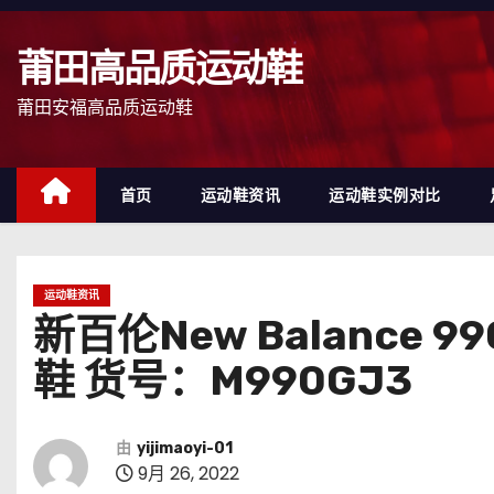
跳
至
莆田高品质运动鞋
内
容
莆田安福高品质运动鞋
首页
运动鞋资讯
运动鞋实例对比
运动鞋资讯
新百伦New Balance
鞋 货号：M990GJ3
由
yijimaoyi-01
9月 26, 2022