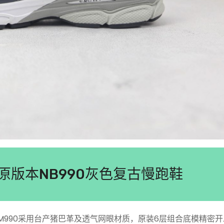
90纯原版本NB990灰色复古慢跑鞋
跑步鞋M990采用台产猪巴革及透气网眼材质，原装6层组合底模精密