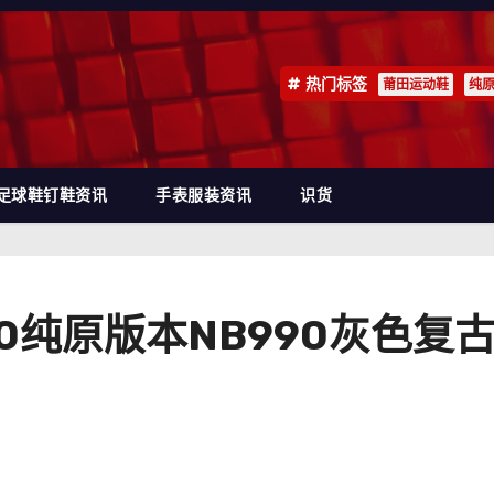
热门标签
莆田运动鞋
纯
足球鞋钉鞋资讯
手表服装资讯
识货
 990纯原版本NB990灰色复