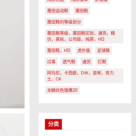
莆田运动鞋
莆田鞋
莆田鞋的等级划分
莆田鞋等级，莆田鞋区别，通货，精
仿，真标，公司级，纯原，H12
莆田鞋，H12
虎扑版
足球鞋
过毒
透气鞋
通货
钉鞋
阿玛尼，卡西欧，DW，浪琴，劳力
士，CK
龙鳞纹色猎鹰20
分类