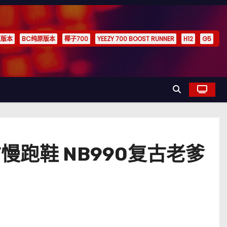
原版本
BC纯原版本
椰子700
YEEZY 700 BOOST RUNNER
H12
G5
古慢跑鞋 NB990复古老爹