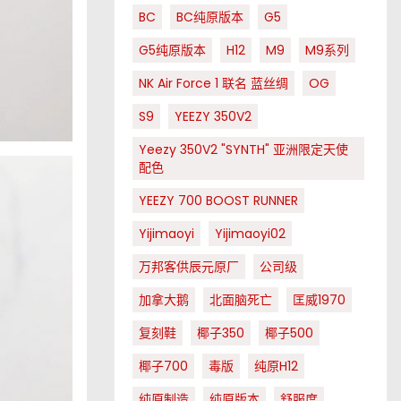
BC
BC纯原版本
G5
G5纯原版本
H12
M9
M9系列
NK Air Force 1 联名 蓝丝绸
OG
S9
YEEZY 350V2
Yeezy 350V2 "SYNTH" 亚洲限定天使
配色
YEEZY 700 BOOST RUNNER
Yijimaoyi
Yijimaoyi02
万邦客供辰元原厂
公司级
加拿大鹅
北面脑死亡
匡威1970
复刻鞋
椰子350
椰子500
椰子700
毒版
纯原H12
纯原制造
纯原版本
舒服度