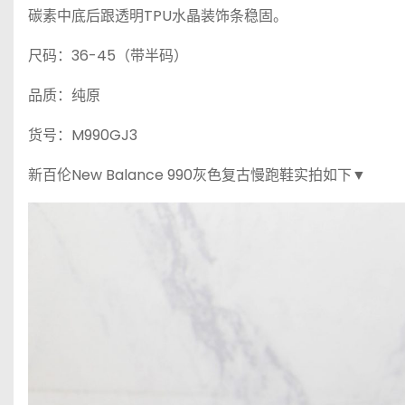
碳素中底后跟透明TPU水晶装饰条稳固。
尺码：36-45（带半码）
品质：纯原
货号：M990GJ3
新百伦New Balance 990灰色复古慢跑鞋实拍如下▼