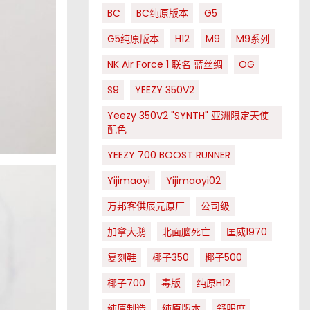
BC
BC纯原版本
G5
G5纯原版本
H12
M9
M9系列
NK Air Force 1 联名 蓝丝绸
OG
S9
YEEZY 350V2
Yeezy 350V2 "SYNTH" 亚洲限定天使
配色
YEEZY 700 BOOST RUNNER
Yijimaoyi
Yijimaoyi02
万邦客供辰元原厂
公司级
加拿大鹅
北面脑死亡
匡威1970
复刻鞋
椰子350
椰子500
椰子700
毒版
纯原H12
纯原制造
纯原版本
舒服度