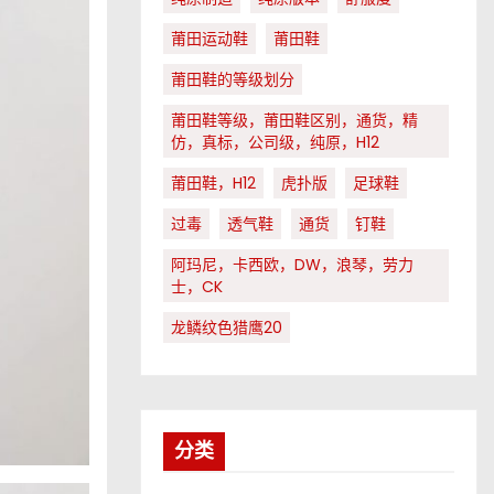
莆田运动鞋
莆田鞋
莆田鞋的等级划分
莆田鞋等级，莆田鞋区别，通货，精
仿，真标，公司级，纯原，H12
莆田鞋，H12
虎扑版
足球鞋
过毒
透气鞋
通货
钉鞋
阿玛尼，卡西欧，DW，浪琴，劳力
士，CK
龙鳞纹色猎鹰20
分类