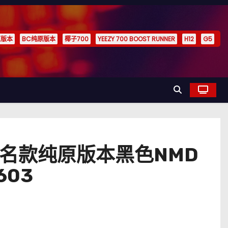
原版本
BC纯原版本
椰子700
YEEZY 700 BOOST RUNNER
H12
G5
l菲董联名款纯原版本黑色NMD
603