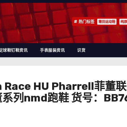
热门标签
莆田运动鞋
纯
足球鞋钉鞋资讯
手表服装资讯
识货
n Race HU Pharrel
列nmd跑鞋 货号：BB7