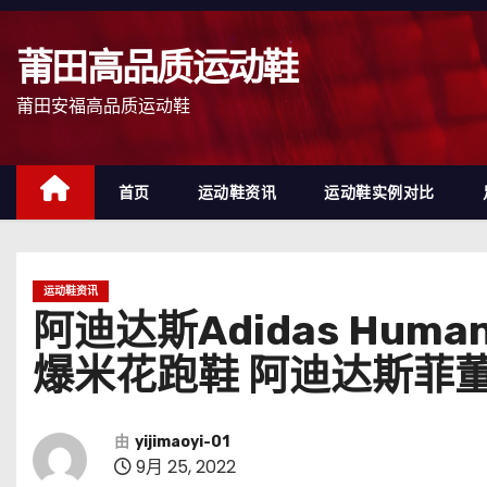
跳
至
莆田高品质运动鞋
内
容
莆田安福高品质运动鞋
首页
运动鞋资讯
运动鞋实例对比
运动鞋资讯
阿迪达斯Adidas Huma
爆米花跑鞋 阿迪达斯菲董系
由
yijimaoyi-01
9月 25, 2022