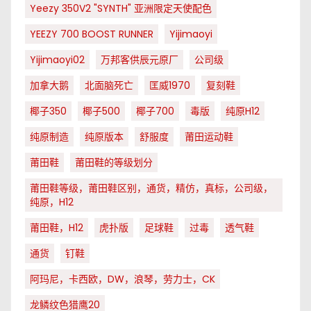
Yeezy 350V2 "SYNTH" 亚洲限定天使配色
YEEZY 700 BOOST RUNNER
Yijimaoyi
Yijimaoyi02
万邦客供辰元原厂
公司级
加拿大鹅
北面脑死亡
匡威1970
复刻鞋
椰子350
椰子500
椰子700
毒版
纯原H12
纯原制造
纯原版本
舒服度
莆田运动鞋
莆田鞋
莆田鞋的等级划分
莆田鞋等级，莆田鞋区别，通货，精仿，真标，公司级，
纯原，H12
莆田鞋，H12
虎扑版
足球鞋
过毒
透气鞋
通货
钉鞋
阿玛尼，卡西欧，DW，浪琴，劳力士，CK
龙鳞纹色猎鹰20