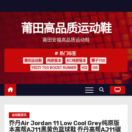
跳
至
内
莆田高品质运动鞋
容
莆田安福高品质运动鞋
热门标签
莆田运动鞋
纯原版本
BC纯原版本
椰子700
YEEZY 700 BOOST RUNNER
H12
G5
运动鞋资讯
乔丹Air Jordan 11 Low Cool Grey纯原版
本高帮AJ11黑黄色篮球鞋 乔丹高帮AJ11碳