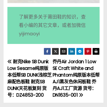
了解更多关于莆田鞋的知识，查
看小编的其它文章，或者加微信
yijimaoyi
耐克Nike SB Dunk
乔丹Air Jordan 1 Low
文
Low Sesame纯原版
SE Craft White and
章
本低帮SB DUNK浅棕芝
Phantom纯原版本低帮
麻配色板鞋 耐克SB
AJ1黑灰色休闲板鞋 乔
导
DUNK天花板复刻 货
丹AJ1工厂货源 货号：
航
号：DZ4853-200
DN1635-001