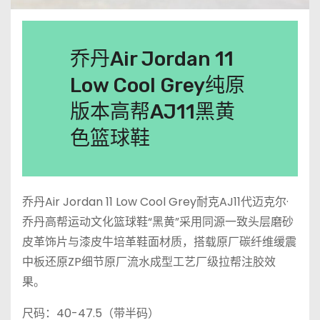
乔丹Air Jordan 11
Low Cool Grey纯原
版本高帮AJ11黑黄
色篮球鞋
乔丹Air Jordan 11 Low Cool Grey耐克AJ11代迈克尔·
乔丹高帮运动文化篮球鞋“黑黄”采用同源一致头层磨砂
皮革饰片与漆皮牛培革鞋面材质，搭载原厂碳纤维缓震
中板还原ZP细节原厂流水成型工艺厂级拉帮注胶效
果。
尺码：40-47.5（带半码）