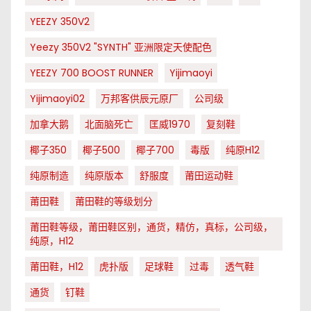
YEEZY 350V2
Yeezy 350V2 "SYNTH" 亚洲限定天使配色
YEEZY 700 BOOST RUNNER
Yijimaoyi
Yijimaoyi02
万邦客供辰元原厂
公司级
加拿大鹅
北面脑死亡
匡威1970
复刻鞋
椰子350
椰子500
椰子700
毒版
纯原H12
纯原制造
纯原版本
舒服度
莆田运动鞋
莆田鞋
莆田鞋的等级划分
莆田鞋等级，莆田鞋区别，通货，精仿，真标，公司级，
纯原，H12
莆田鞋，H12
虎扑版
足球鞋
过毒
透气鞋
通货
钉鞋