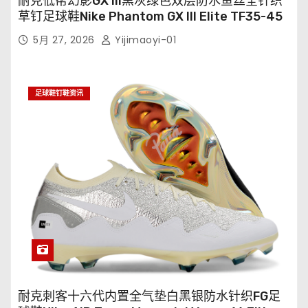
耐克低帮幻影GX III黑灰绿色双层防水鱼丝全针织
草钉足球鞋Nike Phantom GX III Elite TF35-45
5月 27, 2026
Yijimaoyi-01
足球鞋钉鞋资讯
耐克刺客十六代内置全气垫白黑银防水针织FG足