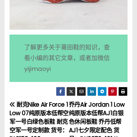
了解更多关于莆田鞋的知识，查
看小编的其它文章，或者加微信
yijimaoyi
耐克Nike Air Force 1
乔丹Air Jordan 1 Low
文
Low 07纯原版本低帮空
纯原版本低帮AJ1白银
章
军一号白绿色板鞋 耐克
色休闲板鞋 乔丹低帮
空军一号定制款 货号：
AJ1七夕限定配色 货
导