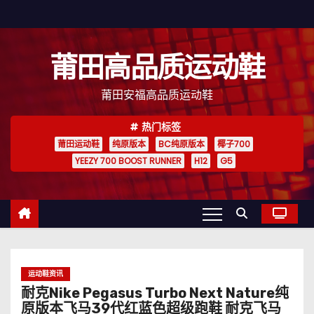
跳
至
内
莆田高品质运动鞋
容
莆田安福高品质运动鞋
热门标签
莆田运动鞋
纯原版本
BC纯原版本
椰子700
YEEZY 700 BOOST RUNNER
H12
G5
运动鞋资讯
耐克Nike Pegasus Turbo Next Nature纯
原版本飞马39代红蓝色超级跑鞋 耐克飞马