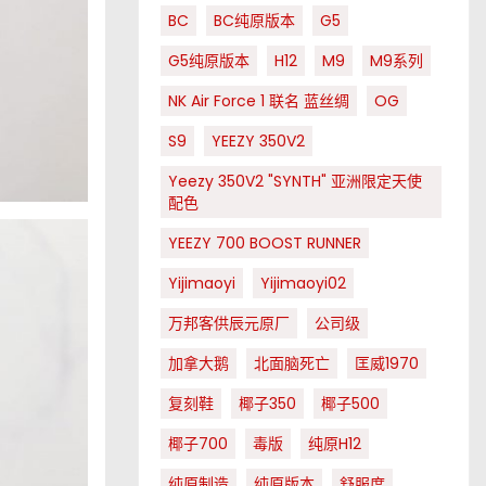
BC
BC纯原版本
G5
G5纯原版本
H12
M9
M9系列
NK Air Force 1 联名 蓝丝绸
OG
S9
YEEZY 350V2
Yeezy 350V2 "SYNTH" 亚洲限定天使
配色
YEEZY 700 BOOST RUNNER
Yijimaoyi
Yijimaoyi02
万邦客供辰元原厂
公司级
加拿大鹅
北面脑死亡
匡威1970
复刻鞋
椰子350
椰子500
椰子700
毒版
纯原H12
纯原制造
纯原版本
舒服度