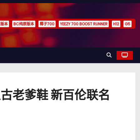
原版本
BC纯原版本
椰子700
YEEZY 700 BOOST RUNNER
H12
G5
色复古老爹鞋 新百伦联名