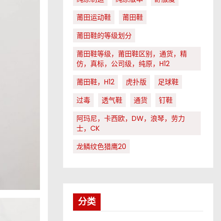
莆田运动鞋
莆田鞋
莆田鞋的等级划分
莆田鞋等级，莆田鞋区别，通货，精
仿，真标，公司级，纯原，H12
莆田鞋，H12
虎扑版
足球鞋
过毒
透气鞋
通货
钉鞋
阿玛尼，卡西欧，DW，浪琴，劳力
士，CK
龙鳞纹色猎鹰20
分类