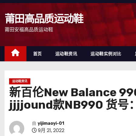
跳
至
莆田高品质运动鞋
内
容
莆田安福高品质运动鞋
首页
运动鞋资讯
运动鞋实例对比
运动鞋资讯
新百伦New Balance
jjjjound款NB990 货号
由
yijimaoyi-01
9月 21, 2022