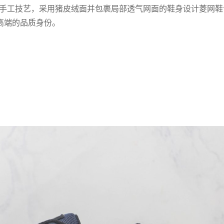
鞋手工技艺，采用猪皮绒面并包裹局部透气网面的鞋身设计菱网鞋
其高端的品质身份。