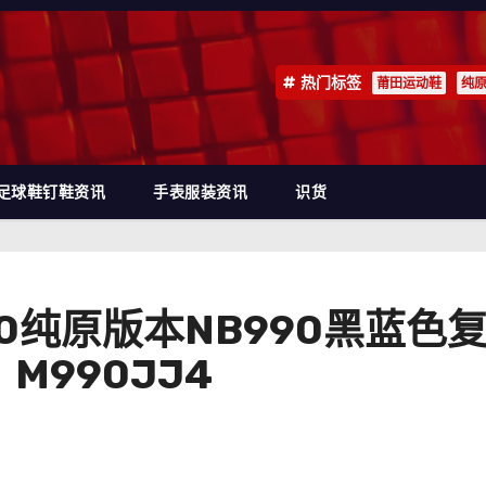
热门标签
莆田运动鞋
纯
足球鞋钉鞋资讯
手表服装资讯
识货
 990纯原版本NB990黑蓝
：M990JJ4