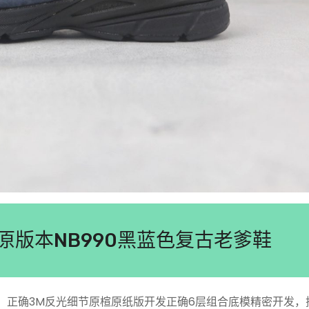
90纯原版本NB990黑蓝色复古老爹鞋
古慢跑鞋，正确3M反光细节原楦原纸版开发正确6层组合底模精密开发