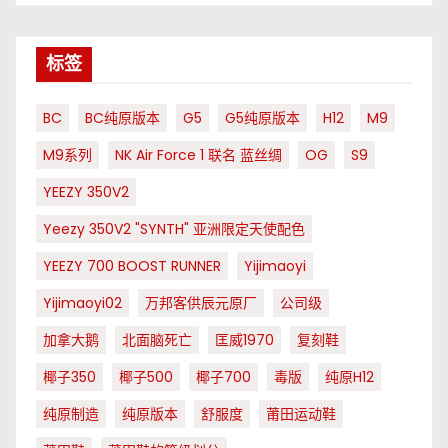
标签
BC
BC纯原版本
G5
G5纯原版本
H12
M9
M9系列
NK Air Force 1 联名 蓝丝绸
OG
S9
YEEZY 350V2
Yeezy 350V2 "SYNTH" 亚洲限定天使配色
YEEZY 700 BOOST RUNNER
Yijimaoyi
Yijimaoyi02
万邦客供辰元原厂
公司级
加拿大鹅
北面脑死亡
匡威1970
复刻鞋
椰子350
椰子500
椰子700
毒版
纯原H12
纯原制造
纯原版本
舒服度
莆田运动鞋