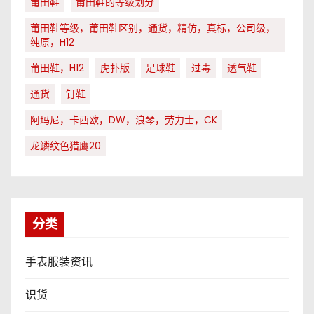
莆田鞋
莆田鞋的等级划分
莆田鞋等级，莆田鞋区别，通货，精仿，真标，公司级，
纯原，H12
莆田鞋，H12
虎扑版
足球鞋
过毒
透气鞋
通货
钉鞋
阿玛尼，卡西欧，DW，浪琴，劳力士，CK
龙鳞纹色猎鹰20
分类
手表服装资讯
识货