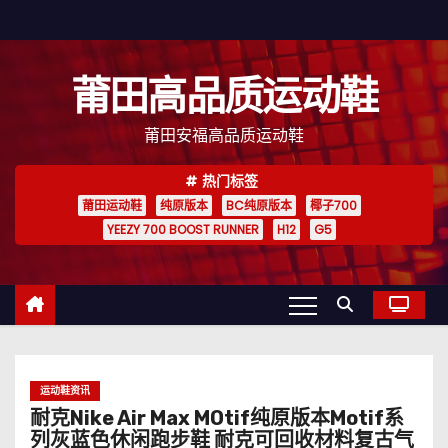
跳
至
内
莆田高品质运动鞋
容
莆田安福高品质运动鞋
热门标签
莆田运动鞋
纯原版本
BC纯原版本
椰子700
YEEZY 700 BOOST RUNNER
H12
G5
运动鞋资讯
耐克Nike Air Max MOtif纯原版本Motif系
列灰蓝色休闲跑步鞋 耐克可回收材料复古气