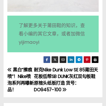
了解更多关于莆田鞋的知识，查
看小编的其它文章，或者加微信
yijimaoyi
黑白“擦痕
耐克Nike Dunk Low SE 85莆田天
文
喷”！Nike喷
花板低帮SB DUNK灰红双勾板鞋
章
泡系列再曝新
原楦头纸板打造 货号：
品！
DO9457-100
导
航