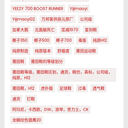
YEEZY 700 BOOST RUNNER
Yijimaoyi
Yijimaoyi02
万邦客供辰元原厂
公司级
加拿大鹅
北面脑死亡
匡威1970
复刻鞋
椰子350
椰子500
椰子700
毒版
纯原H12
纯原制造
纯原版本
舒服度
莆田运动鞋
莆田鞋
莆田鞋的等级划分
莆田鞋等级，莆田鞋区别，通货，精仿，真标，公司级，
纯原，H12
莆田鞋，H12
虎扑版
足球鞋
过毒
透气鞋
通货
钉鞋
阿玛尼，卡西欧，DW，浪琴，劳力士，CK
龙鳞纹色猎鹰20