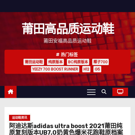
跳
至
内
莆田高品质运动鞋
容
莆田安福高品质运动鞋
热门标签
莆田运动鞋
纯原版本
BC纯原版本
椰子700
YEEZY 700 BOOST RUNNER
H12
G5
运动鞋资讯
阿迪达斯adidas ultra boost 2021莆田纯
原复刻版本UB7.0奶黄色爆米花跑鞋原档案