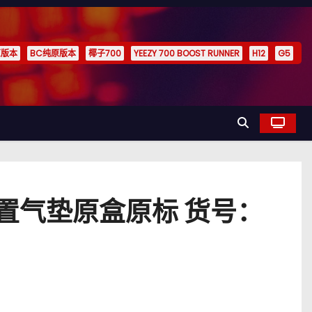
原版本
BC纯原版本
椰子700
YEEZY 700 BOOST RUNNER
H12
G5
鞋内置气垫原盒原标 货号：