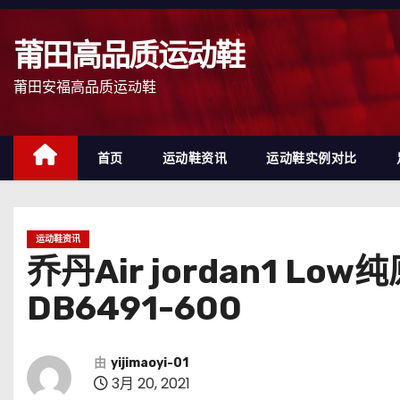
跳
至
莆田高品质运动鞋
内
容
莆田安福高品质运动鞋
首页
运动鞋资讯
运动鞋实例对比
运动鞋资讯
乔丹Air jordan1 
DB6491-600
由
yijimaoyi-01
3月 20, 2021