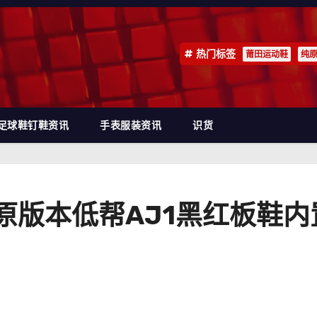
热门标签
莆田运动鞋
纯
足球鞋钉鞋资讯
手表服装资讯
识货
Low纯原版本低帮AJ1黑红板