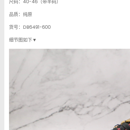
尺码：40-46（带半码）
品质：纯原
货号：DB6491-600
细节图如下▼