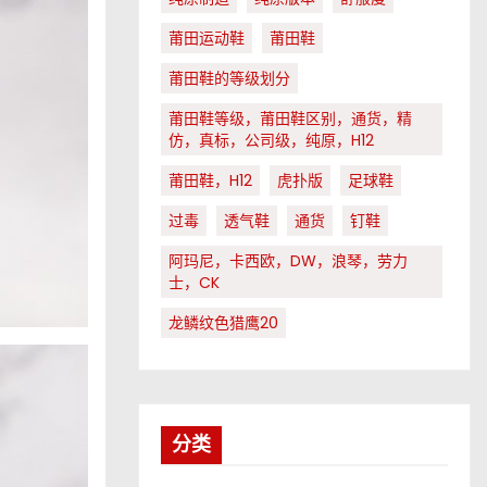
莆田运动鞋
莆田鞋
莆田鞋的等级划分
莆田鞋等级，莆田鞋区别，通货，精
仿，真标，公司级，纯原，H12
莆田鞋，H12
虎扑版
足球鞋
过毒
透气鞋
通货
钉鞋
阿玛尼，卡西欧，DW，浪琴，劳力
士，CK
龙鳞纹色猎鹰20
分类