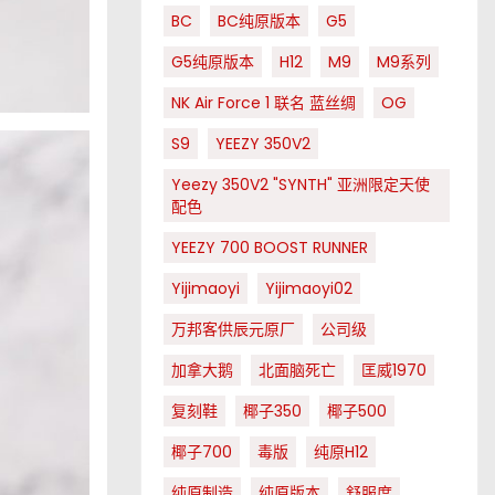
BC
BC纯原版本
G5
G5纯原版本
H12
M9
M9系列
NK Air Force 1 联名 蓝丝绸
OG
S9
YEEZY 350V2
Yeezy 350V2 "SYNTH" 亚洲限定天使
配色
YEEZY 700 BOOST RUNNER
Yijimaoyi
Yijimaoyi02
万邦客供辰元原厂
公司级
加拿大鹅
北面脑死亡
匡威1970
复刻鞋
椰子350
椰子500
椰子700
毒版
纯原H12
纯原制造
纯原版本
舒服度